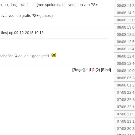
collectie
an jou, dus je kan het blijven spelen na het verlopen van PS+.
08/08 14:2
gezien?
08/08 14:2
t geval voor de gratis PS+ games.)
08/08 13:0
08/08 13:0
ties) op 09-12-2015 10:18
Speed!
08/08 12:5
08/08 12:5
08/08 12:4
Edition
haffen. 4 dollar is geen geld..
08/08 12:4
Edition
08/08 12:4
[Begin]
|1
|
2
(2)
[Eind]
08/08 10:0
08/08 05:2
08/08 01:2
07/08 22:4
07/08 22:2
07/08 22:1
elkaar.
07/08 21:5
07/08 21:1
07/08 20:2