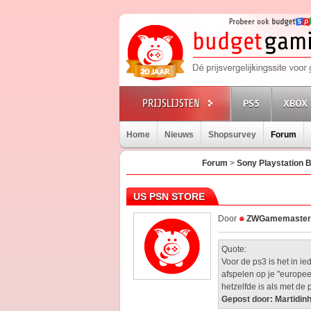
PS5
XBOX 
Home
Nieuws
Shopsurvey
Forum
Forum
>
Sony Playstation 
US PSN STORE
Door
ZWGamemaster
Quote:
Voor de ps3 is het in i
afspelen op je ''europee
hetzelfde is als met de p
Gepost door: Martidin