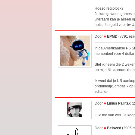
Hoezo regiolock?
Je kan gewoon games uit
Uteraard kan je alleen 
hetzelfde geld voor bv 
Door
EPMD
(7791 reac
In de Amerikaanse PS St
momenteel voor 4 dollar 
Stel ik neem die 2 weke
op mijn NL account (heb
Ik weet dat je US aanko
onduidelijk, omdat ik o
schaffen.
Door
Linius Pallitax
(2
Lijkt me van wel. Je ko
Door
Beloved
(2905 r