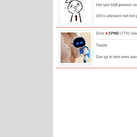
Het spel blijft gewoon v
(Dit is uiteraard niet he
Door
EPMD
(7791 reac
Toppie
Dan ga ik hem even aansc