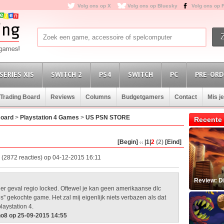
Volg ons op X
Volg ons op Bluesky
Volg ons op 
SERIES X|S
SWITCH 2
PS4
SWITCH
PC
PRE-ORD
Trading Board
Reviews
Columns
Budgetgamers
Contact
Mis j
Board
>
Playstation 4 Games
>
US PSN STORE
Recente 
[Begin]
|1
|
2
(2)
[Eind]
(2872 reacties) op 04-12-2015 16:11
Review: D
eder geval regio locked. Oftewel je kan geen amerikaanse dlc
s'' gekochte game. Het zal mij eigenlijk niets verbazen als dat
laystation 4.
ho8 op 25-09-2015 14:55