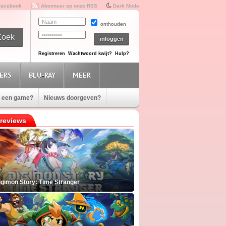
Facebook
Abonneer op onze RSS
Dark Mode
onthouden
Registreren
Wachtwoord kwijt?
Hulp?
ERS
BLU-RAY
MEER
e een game?
Nieuws doorgeven?
reviews
igimon Story: Time Stranger