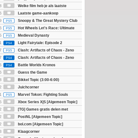
8
Welke film heb je als laatste
6
Laatste game-aankoop
9
Snoopy & The Great Mystery Club
PS5
6
Hot Wheels Let's Race: Ultimate
PS5
5
Medieval Dynasty
PS5
1
Light Fairytale: Episode 2
PS4
7
Clash: Artifacts of Chaos - Zeno
PS5
7
Clash: Artifacts of Chaos - Zeno
PS4
6
Battle Worlds Kronos
PS4
6
Guess the Game
8
Bikkel Topic (3:00-6:00)
2
Juichcorner
1
Marvel Tokon: Fighting Souls
PS5
5
Xbox Series X|S [Algemeen Topic]
2
[TG] Games gratis delen met
2
PostNL [Algemeen Topic]
2
bol.com [Algemeen Topic]
3
Klaagcorner