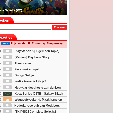
rk Scrolls (PC)
oeken
Zoeken
reacties
Prijsreactie
Forum
Shopsurvey
PS4
1
PlayStation 5 [Algemeen Topic]
2
[Review] Big Farm Story
eld op SteamDeck)
7
Theecorner
2
Zin afmaken spel
7
Budgy Galgje
0
Welke tv-serie kijk je?
4
Het waar doet het je aan denken
osts wachten!)
6
Xbox Series X 2TB - Galaxy Black
XSX
ition
2
Weggeefweekend: Maak kans op
Mario Galaxy movie (2x)!
1
Nederlandse dub van Medabots
 geheel online...?
7
[TK][NS2] Complete Switch 2