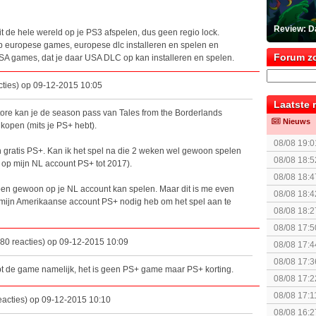
Review: Da
 de hele wereld op je PS3 afspelen, dus geen regio lock.
op europese games, europese dlc installeren en spelen en
Forum z
USA games, dat je daar USA DLC op kan installeren en spelen.
ties) op 09-12-2015 10:05
Laatste 
ore kan je de season pass van Tales from the Borderlands
Nieuws
kopen (mits je PS+ hebt).
08/08 19:0
n gratis PS+. Kan ik het spel na die 2 weken wel gewoon spelen
08/08 18:5
 op mijn NL account PS+ tot 2017).
(uitgespe
08/08 18:4
pen gewoon op je NL account kan spelen. Maar dit is me even
08/08 18:4
p mijn Amerikaanse account PS+ nodig heb om het spel aan te
08/08 18:2
08/08 17:5
80 reacties) op 09-12-2015 10:09
08/08 17:4
spel! (3 p
08/08 17:3
opt de game namelijk, het is geen PS+ game maar PS+ korting.
Special Ed
08/08 17:2
The Super 
08/08 17:1
eacties) op 09-12-2015 10:10
binnenkort
08/08 16:2