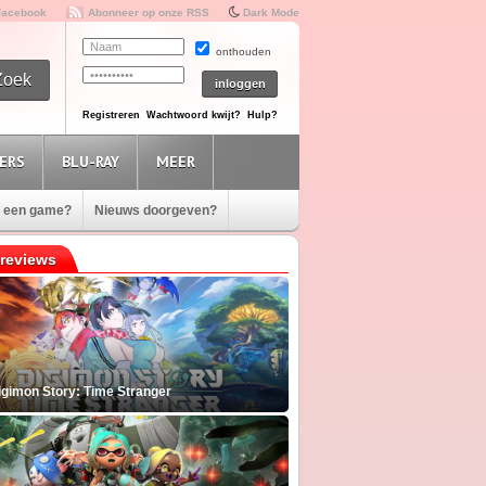
Facebook
Abonneer op onze RSS
Dark Mode
onthouden
Registreren
Wachtwoord kwijt?
Hulp?
ERS
BLU-RAY
MEER
e een game?
Nieuws doorgeven?
reviews
igimon Story: Time Stranger