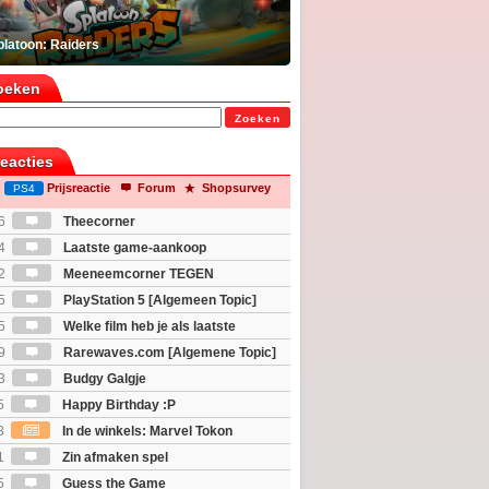
platoon: Raiders
oeken
Zoeken
reacties
Prijsreactie
Forum
Shopsurvey
PS4
6
Theecorner
4
Laatste game-aankoop
2
Meeneemcorner TEGEN
JS
5
PlayStation 5 [Algemeen Topic]
5
Welke film heb je als laatste
9
Rarewaves.com [Algemene Topic]
3
Budgy Galgje
5
Happy Birthday :P
3
In de winkels: Marvel Tokon
ouls & Beast of Reincarnation
1
Zin afmaken spel
5
Guess the Game