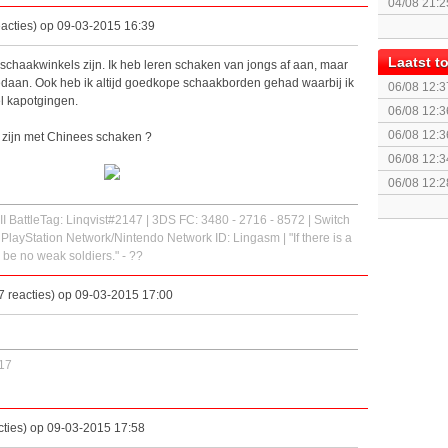
04/08 21:2
Topic]
acties) op 09-03-2015 16:39
Laatst 
 schaakwinkels zijn. Ik heb leren schaken van jongs af aan, maar
gedaan. Ook heb ik altijd goedkope schaakborden gehad waarbij ik
06/08 12:3
el kapotgingen.
06/08 12:3
06/08 12:3
zijn met Chinees schaken ?
06/08 12:3
Run)
06/08 12:2
de Farao
III BattleTag: Linqvist#2147 | 3DS FC: 3480 - 2716 - 8572 | Switch
 PlayStation Network/Nintendo Network ID: Lingasm | "If there is a
l be no weak soldiers." - ??
 reacties) op 09-03-2015 17:00
17
ties) op 09-03-2015 17:58