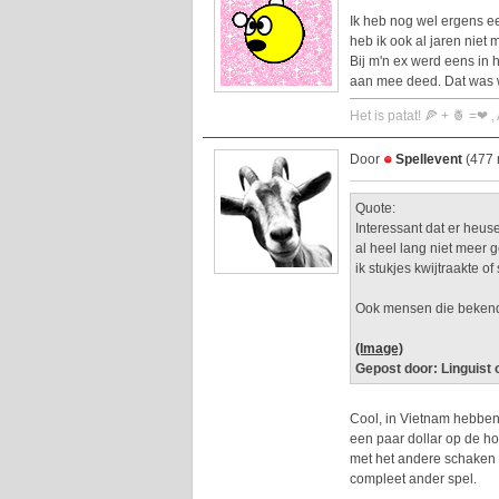
Ik heb nog wel ergens e
heb ik ook al jaren niet 
Bij m'n ex werd eens in 
aan mee deed. Dat was we
Het is patat! 🍕 + 🍍 =❤ ,
Door
Spellevent
(477 
Quote:
Interessant dat er heus
al heel lang niet meer
ik stukjes kwijtraakte o
Ook mensen die bekend
(Image)
Gepost door: Linguist
Cool, in Vietnam hebben
een paar dollar op de hoe
met het andere schaken
compleet ander spel.