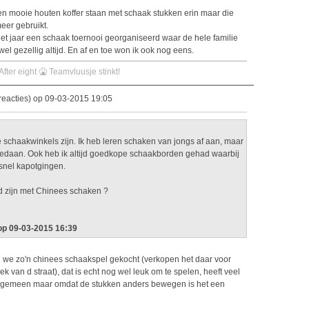
en mooie houten koffer staan met schaak stukken erin maar die
meer gebruikt.
het jaar een schaak toernooi georganiseerd waar de hele familie
l gezellig altijd. En af en toe won ik ook nog eens.
 After eight 🤮 Teamvluusje stinkt!
reacties) op 09-03-2015 19:05
e schaakwinkels zijn. Ik heb leren schaken van jongs af aan, maar
 gedaan. Ook heb ik altijd goedkope schaakborden gehad waarbij
f snel kapotgingen.
 zijn met Chinees schaken ?
 op 09-03-2015 16:39
 we zo'n chinees schaakspel gekocht (verkopen het daar voor
k van d straat), dat is echt nog wel leuk om te spelen, heeft veel
 gemeen maar omdat de stukken anders bewegen is het een