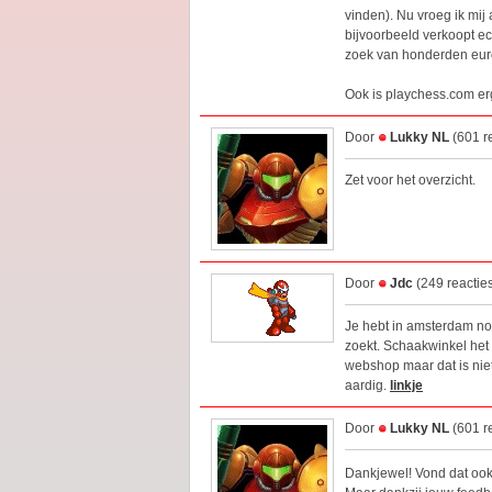
vinden). Nu vroeg ik mij 
bijvoorbeeld verkoopt ec
zoek van honderden euro'
Ook is playchess.com er
Door
Lukky NL
(601 r
Zet voor het overzicht.
Door
Jdc
(249 reactie
Je hebt in amsterdam no
zoekt. Schaakwinkel het 
webshop maar dat is nie
aardig.
linkje
Door
Lukky NL
(601 r
Dankjewel! Vond dat ook