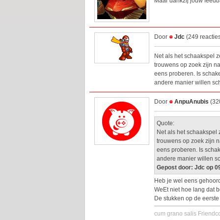
Maar dankzij jouw feedba
Door
Jdc
(249 reactie
Net als het schaakspel z
trouwens op zoek zijn na
eens proberen. Is schak
andere manier willen sc
Door
AnpuAnubis
(32
Quote:
Net als het schaakspel 
trouwens op zoek zijn n
eens proberen. Is scha
andere manier willen s
Gepost door: Jdc op 0
Heb je wel eens gehoor
WeEt niet hoe lang dat b
De stukken op de eerste 
cum grano salis Friend