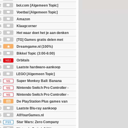
2
bol.com [Algemeen Topic]
2
Voetbal [Algemeen Topic]
6
Amazon
4
Klaagcorner
0
Het waar doet het je aan denken
osts wachten!)
3
[TG] Games gratis delen met
8
Dreamgame.nl (100%)
8
Bikkel Topic (3:00-6:00)
4
Orbitals
NS2
6
Laatste hardware-aankoop
1
LEGO [Algemeen Topic]
6
Super Monkey Ball: Banana
NS
0
Nintendo Switch Pro Controller -
NS
 Edition
0
Nintendo Switch Pro Controller -
NS
unter Rise Sunbreak Edition
8
De PlayStation Plus games van
ijn bekend
0
Laatste Blu-ray aankoop
5
AllYourGames.nl
4
Star Wars: Zero Company
PS5