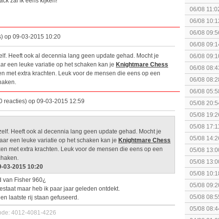
ck zal ik eens kijken!
06/08 11:0
06/08 10:1
06/08 09:5
s) op 09-03-2015 10:20
06/08 09:1
elf. Heeft ook al decennia lang geen update gehad. Mocht je
06/08 09:1
ar een leuke variatie op het schaken kan je
Knightmare Chess
spel! (3 p
06/08 08:4
en met extra krachten. Leuk voor de mensen die eens op een
elkaar.
06/08 08:2
haken.
06/08 05:5
0 reacties) op 09-03-2015 12:59
05/08 20:5
05/08 19:2
05/08 17:1
zelf. Heeft ook al decennia lang geen update gehad. Mocht je
05/08 14:2
aar een leuke variatie op het schaken kan je
Knightmare Chess
Rumble
ken met extra krachten. Leuk voor de mensen die eens op een
05/08 13:0
chaken.
Splatoon 3
05/08 13:0
9-03-2015 10:20
Monster H
05/08 10:1
d van Fisher 960¿
augustus z
05/08 09:2
estaat maar heb ik paar jaar geleden ontdekt.
05/08 08:5
en laatste rij staan gefuseerd.
05/08 08:4
code: 4012-4081-4226