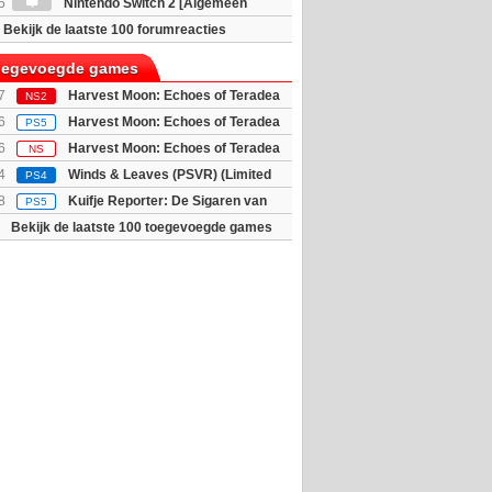
5
Nintendo Switch 2 [Algemeen
Bekijk de laatste 100 forumreacties
toegevoegde games
7
Harvest Moon: Echoes of Teradea
NS2
6
Harvest Moon: Echoes of Teradea
PS5
6
Harvest Moon: Echoes of Teradea
NS
4
Winds & Leaves (PSVR) (Limited
PS4
8
Kuifje Reporter: De Sigaren van
PS5
Bekijk de laatste 100 toegevoegde games