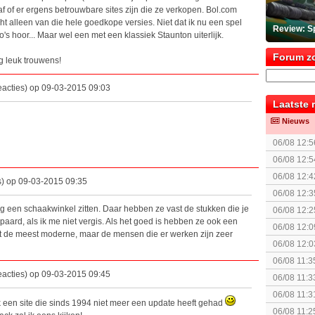
af of er ergens betrouwbare sites zijn die ze verkopen. Bol.com
ht alleen van die hele goedkope versies. Niet dat ik nu een spel
Review: S
s hoor... Maar wel een met een klassiek Staunton uiterlijk.
Forum z
g leuk trouwens!
eacties) op 09-03-2015 09:03
Laatste 
Nieuws
06/08 12:5
06/08 12:5
06/08 12:4
s) op 09-03-2015 09:35
KOSTPRI
06/08 12:3
g een schaakwinkel zitten. Daar hebben ze vast de stukken die je
06/08 12:2
paard, als ik me niet vergis. Als het goed is hebben ze ook een
gezien?
06/08 12:0
t de meest moderne, maar de mensen die er werken zijn zeer
06/08 12:0
06/08 11:3
eacties) op 09-03-2015 09:45
06/08 11:3
Fighting S
06/08 11:3
 een site die sinds 1994 niet meer een update heeft gehad
06/08 11:2