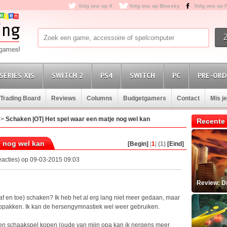
Volg ons op X
Volg ons op Bluesky
Volg ons op 
SERIES X|S
SWITCH 2
PS4
SWITCH
PC
PRE-ORD
Trading Board
Reviews
Columns
Budgetgamers
Contact
Mis j
>
Schaken |OT| Het spel waar een matje nog wel kan
Recente 
e nog wel kan
[Begin]
|
1
|
(1)
[Eind]
eacties) op 09-03-2015 09:03
Review: D
(af en toe) schaken? Ik heb het al erg lang niet meer gedaan, maar
oppakken. Ik kan de hersengymnastiek wel weer gebruiken.
ten schaakspel kopen (oude van mijn opa kan ik nergens meer