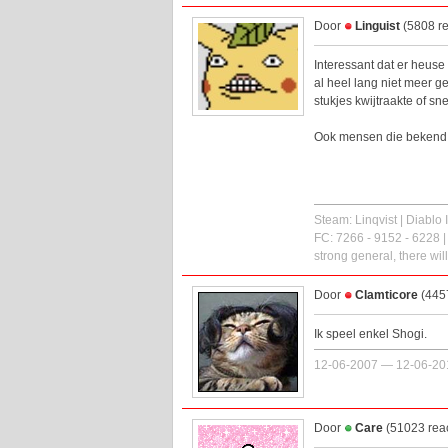
Door
Linguist
(5808 re
Interessant dat er heuse
al heel lang niet meer 
stukjes kwijtraakte of sn
Ook mensen die bekend 
Steam: Linqvist | Diablo 
FC: 7266 - 9152 - 6228 |
strong general, there wil
Door
Clamticore
(4457
Ik speel enkel Shogi.
12-06-2007 — 12-06-20
Door
Care
(51023 reac