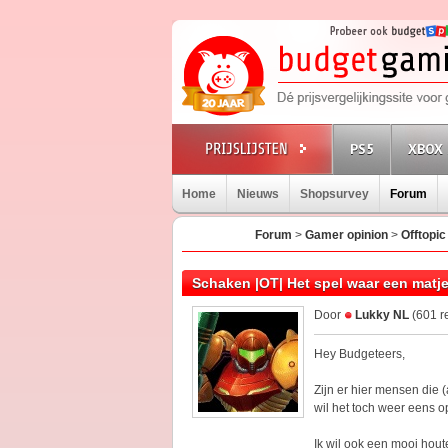
PS5
XBOX 
Home
Nieuws
Shopsurvey
Forum
Forum
>
Gamer opinion
>
Offtopic
Schaken |OT| Het spel waar een matj
Door
Lukky NL
(601 r
Hey Budgeteers,
Zijn er hier mensen die 
wil het toch weer eens 
Ik wil ook een mooi hou