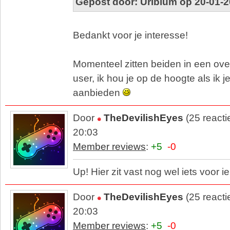
Gepost door: Uribium op 20-01-2
Bedankt voor je interesse!
Momenteel zitten beiden in een ov
user, ik hou je op de hoogte als ik 
aanbieden
Door
TheDevilishEyes
(25 reacti
20:03
Member reviews
:
+5
-0
Up! Hier zit vast nog wel iets voor i
Door
TheDevilishEyes
(25 reacti
20:03
Member reviews
:
+5
-0