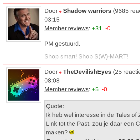
Door
Shadow warriors
(9685 rea
03:15
Member reviews
:
+31
-0
PM gestuurd.
Shop smart! Shop S(W)-MART!
Door
TheDevilishEyes
(25 reacti
08:08
Member reviews
:
+5
-0
Quote:
Ik heb wel interesse in de Tales of
Link tot the Past, zou je daar een 
maken?