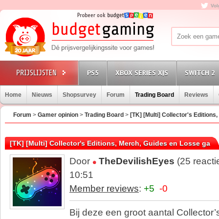
Vol
PS5
XBOX SERIES X|S
SWITCH 2
Home
Nieuws
Shopsurvey
Forum
Trading Board
Reviews
Forum
>
Gamer opinion
>
Trading Board
>
[TK] [Multi] Collector's Editio
[TK] [Multi] Collector's Editions, Merch, Guides en Losse ga
Door
TheDevilishEyes
(25 reacti
10:51
Member reviews
:
+5
-0
Bij deze een groot aantal Collector’