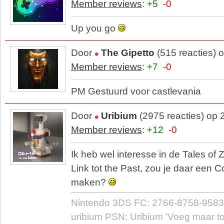
Member reviews
:
+5
-0
Up you go
Door
The Gipetto
(515 reacties) 
Member reviews
:
+7
-0
PM Gestuurd voor castlevania
Door
Uribium
(2975 reacties) op 
Member reviews
:
+12
-0
Ik heb wel interesse in de Tales of 
Link tot the Past, zou je daar een C
maken?
Nintendo 3DS FC: 2766-8758-9583
uribium PSN: Uribium 'Voeg maar toe