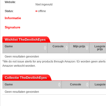
Website:
Niet ingevuld
Status:
offline
Informatie
Signature
Wishlist TheDevilishEyes
Game
Console
Mijn prijs
Laagste
prijs
Geen resultaten gevonden
*We do not issue alerts for any products through Amazon / Er worden geen alerts
Amazon verkocht worden.
Collectie TheDevilishEyes
Game
Console
Laagste 
Geen resultaten gevonden