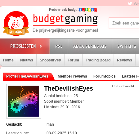
Vol
PS5
XBOX SERIES X|S
SWITCH 2
Home
Nieuws
Shopsurvey
Forum
Trading Board
Reviews
Profiel TheDevilishEyes
Member reviews
Forumtopics
Laatste 
+ Stuur bericht
TheDevilishEyes
Aantal berichten: 25
Soort member: Member
Lid sinds 29-01-2016
Geslacht:
man
Laatst online:
08-09-2025 15:10