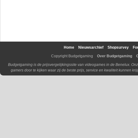
Home
Nieuwsarchief
Shopsurvey
Fo
Copyright Budgetgaming
Over Budgetgaming
Budgetgaming is de prijsvergelijkingssite van videogames in de Benelux. Onz
gamers door te kijken waar zij de beste prijs, service en kwaliteit kunnen