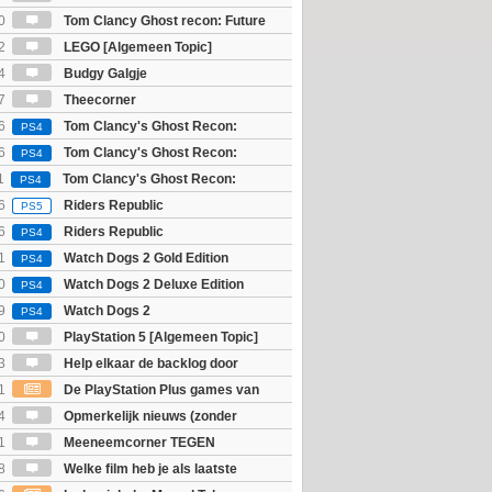
]
0
Tom Clancy Ghost recon: Future
2
LEGO [Algemeen Topic]
4
Budgy Galgje
7
Theecorner
6
Tom Clancy's Ghost Recon:
PS4
 - Ultimate Edition
6
Tom Clancy's Ghost Recon:
PS4
 - Standard Edition
1
Tom Clancy's Ghost Recon:
PS4
6
Riders Republic
PS5
6
Riders Republic
PS4
1
Watch Dogs 2 Gold Edition
PS4
0
Watch Dogs 2 Deluxe Edition
PS4
9
Watch Dogs 2
PS4
0
PlayStation 5 [Algemeen Topic]
3
Help elkaar de backlog door
1
De PlayStation Plus games van
ijn bekend
4
Opmerkelijk nieuws (zonder
igie)
1
Meeneemcorner TEGEN
JS
8
Welke film heb je als laatste