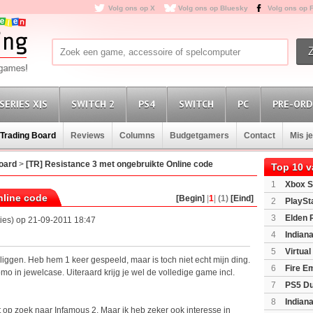
Volg ons op X
Volg ons op Bluesky
Volg ons op 
SERIES X|S
SWITCH 2
PS4
SWITCH
PC
PRE-ORD
Trading Board
Reviews
Columns
Budgetgamers
Contact
Mis j
oard
>
[TR] Resistance 3 met ongebruikte Online code
Top 10 
1
Xbox S
nline code
(XboxSeri
[Begin]
|
1
|
(1)
[Eind]
2
PlaySt
3
Elden 
ties) op 21-09-2011 18:47
4
Indian
Edition
(P
5
Virtua
 liggen. Heb hem 1 keer gespeeld, maar is toch niet echt mijn ding.
6
Fire E
mo in jewelcase. Uiteraard krijg je wel de volledige game incl.
(Switch2)
7
PS5 Du
Light Limi
8
Indian
t op zoek naar Infamous 2. Maar ik heb zeker ook interesse in