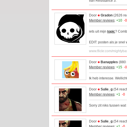
van Resistance 3.
Door
Gradon
(2626 re
Member reviews
:
+10
-0
iets uit mijn
topic
? Combi
EDIT: posten als je snel 
www.flickr.com/mightyba
Door
Banapples
(880 
Member reviews
:
+15
-0
Ik heb interesse. Wellicht
Door
Sulie_g
(54 reac
Member reviews
:
+1
-0
Sorry zit niks tussen wat 
Door
Sulie_g
(54 reac
Member reviews
:
+1
-0