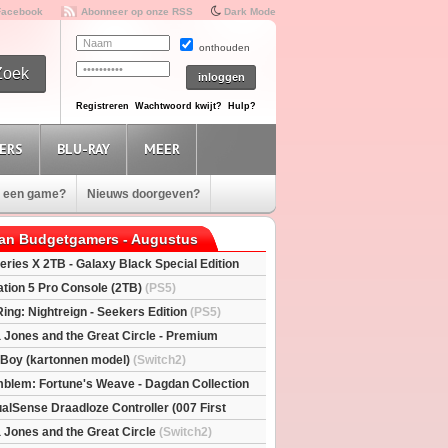
Facebook
Abonneer op onze RSS
Dark Mode
onthouden
Registreren
Wachtwoord kwijt?
Hulp?
ERS
BLU-RAY
MEER
e een game?
Nieuws doorgeven?
van Budgetgamers - Augustus
eries X 2TB - Galaxy Black Special Edition
esX)
ation 5 Pro Console (2TB)
(PS5)
Ring: Nightreign - Seekers Edition
(PS5)
a Jones and the Great Circle - Premium
S5)
l Boy (kartonnen model)
(Switch2)
mblem: Fortune's Weave - Dagdan Collection
alSense Draadloze Controller (007 First
ted Edition)
(PS5)
a Jones and the Great Circle
(Switch2)