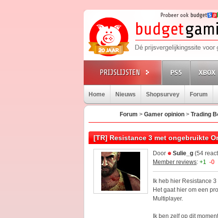
PS5
XBOX 
Home
Nieuws
Shopsurvey
Forum
Forum
>
Gamer opinion
>
Trading B
[TR] Resistance 3 met ongebruikte O
Door
Sulie_g
(54 reac
Member reviews
:
+1
-0
Ik heb hier Resistance 3
Het gaat hier om een pro
Multiplayer.
Ik ben zelf op dit momen