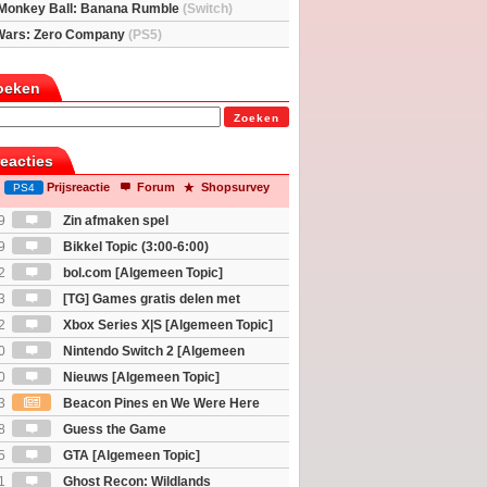
Monkey Ball: Banana Rumble
(Switch)
Wars: Zero Company
(PS5)
oeken
Zoeken
reacties
Prijsreactie
Forum
Shopsurvey
PS4
9
Zin afmaken spel
9
Bikkel Topic (3:00-6:00)
2
bol.com [Algemeen Topic]
3
[TG] Games gratis delen met
2
Xbox Series X|S [Algemeen Topic]
0
Nintendo Switch 2 [Algemeen
0
Nieuws [Algemeen Topic]
3
Beacon Pines en We Were Here
PC) Gratis
8
Guess the Game
5
GTA [Algemeen Topic]
1
Ghost Recon: Wildlands