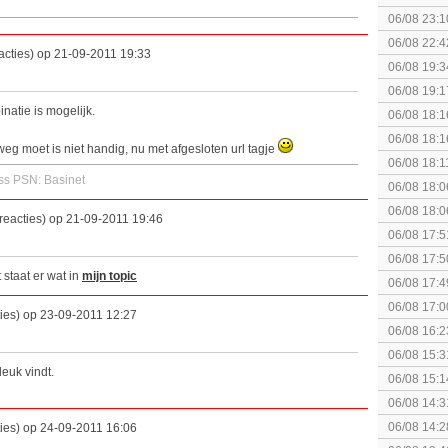
[Algemeen
06/08 23:1
soldier
06/08 22:4
acties) op 21-09-2011 19:33
06/08 19:3
06/08 19:1
natie is mogelijk.
06/08 18:1
Breakpoint
06/08 18:1
weg moet is niet handig, nu met afgesloten url tagje
Breakpoint
06/08 18:1
ss PSN: Basinet
Wildlands
06/08 18:0
06/08 18:0
reacties) op 21-09-2011 19:46
06/08 17:5
06/08 17:5
 staat er wat in
mijn topic
06/08 17:4
06/08 17:0
ties) op 23-09-2011 12:27
06/08 16:2
06/08 15:3
leuk vindt.
augustus z
06/08 15:1
politiek/rel
06/08 14:3
KOSTPRI
06/08 14:2
ties) op 24-09-2011 16:06
gezien?