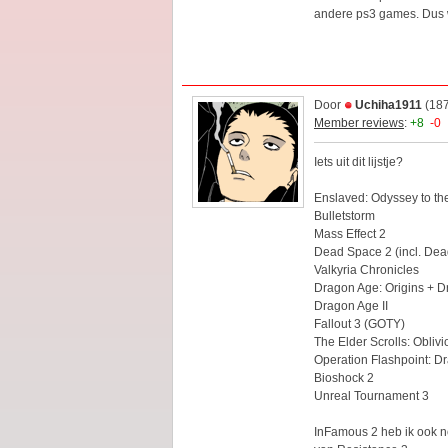
andere ps3 games. Dus w
Door
Uchiha1911
(187
Member reviews
:
+8
-0
Iets uit dit lijstje?
Enslaved: Odyssey to th
Bulletstorm
Mass Effect 2
Dead Space 2 (incl. Dea
Valkyria Chronicles
Dragon Age: Origins + 
Dragon Age II
Fallout 3 (GOTY)
The Elder Scrolls: Obliv
Operation Flashpoint: D
Bioshock 2
Unreal Tournament 3
InFamous 2 heb ik ook n