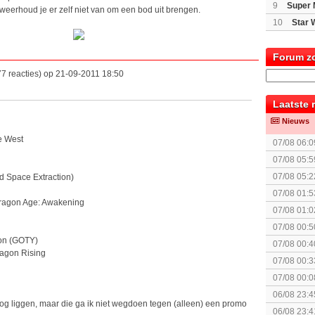
9
Super 
eerhoud je er zelf niet van om een bod uit brengen.
10
Star 
Forum z
7 reacties) op 21-09-2011 18:50
Laatste 
Nieuws
e West
07/08 06:0
07/08 05:5
07/08 05:2
d Space Extraction)
07/08 01:5
Dragon Age: Awakening
elkaar.
07/08 01:0
07/08 00:5
Topic]
ion (GOTY)
07/08 00:4
ragon Rising
07/08 00:3
Together (
07/08 00:0
06/08 23:4
og liggen, maar die ga ik niet wegdoen tegen (alleen) een promo
06/08 23:4