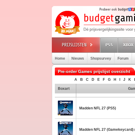
PS5
XBOX 
Home
Nieuws
Shopsurvey
Forum
Pre-order Games prijslijst overzicht
A
B
C
D
E
F
G
H
I
J
K
Boxart
Ga
Madden NFL 27 (PS5)
Madden NFL 27 (Gamekeycard) (