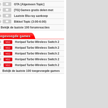
6
GTA [Algemeen Topic]
7
[TG] Games gratis delen met
8
Laatste Blu-ray aankoop
9
Bikkel Topic (3:00-6:00)
Bekijk de laatste 100 forumreacties
toegevoegde games
4
Horipad Turbo Wireless Switch 2
NS2
 (Pokemon...
2
Horipad Turbo Wireless Switch 2
NS2
 (Pokemon...
1
Horipad Turbo Wireless Switch 2
NS2
(Animal C...
9
Horipad Turbo Wireless Switch 2
NS2
 (Umbreon...
7
Horipad Turbo Wireless Switch 2
NS2
(Ditto)
Bekijk de laatste 100 toegevoegde games