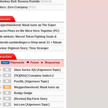
Monkey Ball: Banana Rumble
(Switch)
Wars: Zero Company
(PS5)
nieuws
ggeefweekend: Maak kans op The Super
xy movie (2x)!
acon Pines en We Were Here Together (PC)
 de winkels: Marvel Tokon Fighting Souls &
eincarnation
ntendo aanbiedingen e-Shop week 31 + Nieuw
h 2
view: Digimon Story: Time Stranger
reacties
Prijsreactie
Forum
Shopsurvey
PS4
2
Xbox Series X|S [Algemeen Topic]
8
[TK][NS2] Complete Switch 2
2
PostNL [Algemeen Topic]
0
Weggeefweekend: Maak kans op
Mario Galaxy movie (2x)!
4
Budgy Galgje
3
[Review] Big Farm Story
eld op SteamDeck)
2
bol.com [Algemeen Topic]