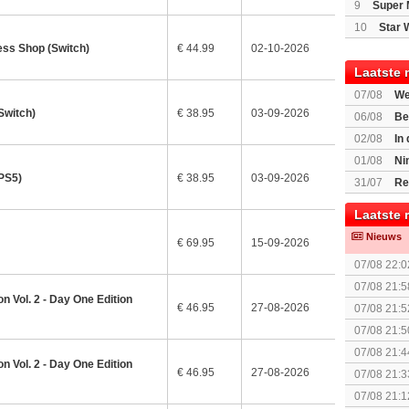
9
Super 
10
Star 
ess Shop (Switch)
€ 44.99
02-10-2026
Laatste 
07/08
We
Mario Gala
Switch)
€ 38.95
03-09-2026
06/08
Be
Gratis
02/08
In
Beast of R
01/08
Ni
voor Switc
(PS5)
€ 38.95
03-09-2026
31/07
Re
Laatste 
Nieuws
€ 69.95
15-09-2026
07/08 22:0
07/08 21:5
n Vol. 2 - Day One Edition
collectie
€ 46.95
27-08-2026
07/08 21:5
07/08 21:5
The Super 
07/08 21:4
n Vol. 2 - Day One Edition
€ 46.95
27-08-2026
07/08 21:3
(uitgespe
07/08 21:1