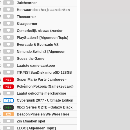
0
Juichcorner
7
Het waar doet het je aan denken
osts wachten!)
5
Theecorner
3
Klaagcorner
5
Opmerkelijk nieuws (zonder
igie)
0
PlayStation 5 [Algemeen Topic]
8
Evercade & Evercade VS
 Topic]
4
Nintendo Switch 2 [Algemeen
6
Guess the Game
0
Laatste game-aankoop
3
[TK/NS] SanDisk microSD 128GB
9
Super Mario Party Jamboree -
NS2
witch 2 Edition
4
Pokémon Pokopia (Gamekeycard)
NS2
9
Laatst gekochte merchandise
0
Cyberpunk 2077 - Ultimate Edition
PS5
8
Xbox Series X 2TB - Galaxy Black
XSX
ition
0
Beacon Pines en We Were Here
PC) Gratis
6
Zin afmaken spel
0
LEGO [Algemeen Topic]