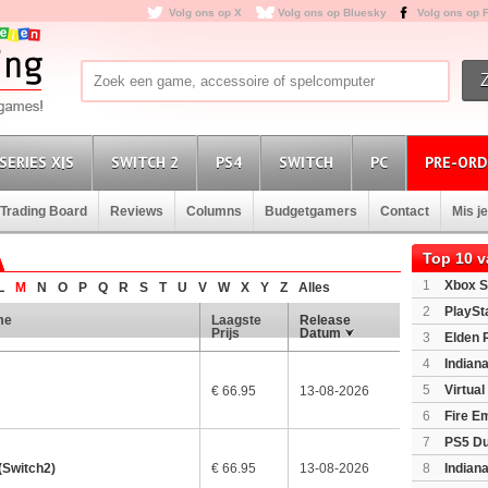
Volg ons op X
Volg ons op Bluesky
Volg ons op 
SERIES X|S
SWITCH 2
PS4
SWITCH
PC
PRE-ORD
Trading Board
Reviews
Columns
Budgetgamers
Contact
Mis j
Top 10 
1
Xbox S
L
M
N
O
P
Q
R
S
T
U
V
W
X
Y
Z
Alles
(XboxSeri
2
PlaySt
me
Laagste
Release
Prijs
Datum
3
Elden 
4
Indian
Edition
(P
5
Virtua
€ 66.95
13-08-2026
6
Fire E
(Switch2)
7
PS5 Du
Light Limi
Switch2)
€ 66.95
13-08-2026
8
Indian