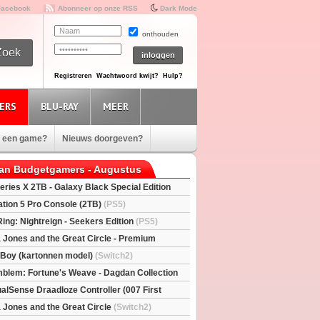
Facebook
Abonneer op onze RSS
Dark Mode
onthouden
Registreren
Wachtwoord kwijt?
Hulp?
ERS
BLU-RAY
MEER
e een game?
Nieuws doorgeven?
van Budgetgamers - Augustus
eries X 2TB - Galaxy Black Special Edition
esX)
ation 5 Pro Console (2TB)
(PS5)
Ring: Nightreign - Seekers Edition
(PS5)
a Jones and the Great Circle - Premium
S5)
l Boy (kartonnen model)
(Switch2)
mblem: Fortune's Weave - Dagdan Collection
alSense Draadloze Controller (007 First
ted Edition)
(PS5)
a Jones and the Great Circle
(Switch2)