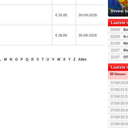
Review: D
€ 35.88
30-09-2026
Laatste 
06/08
Be
Gratis
€ 38.88
30-09-2026
02/08
In
Beast of R
01/08
Ni
voor Switc
31/07
Re
31/07
OT
L
M
N
O
P
Q
R
S
T
U
V
W
X
Y
Z
Alles
Laatste 
Nieuws
07/08 03:0
07/08 01:5
elkaar.
07/08 01:0
07/08 00:5
Topic]
07/08 00:4
07/08 00:3
Together (
07/08 00:0