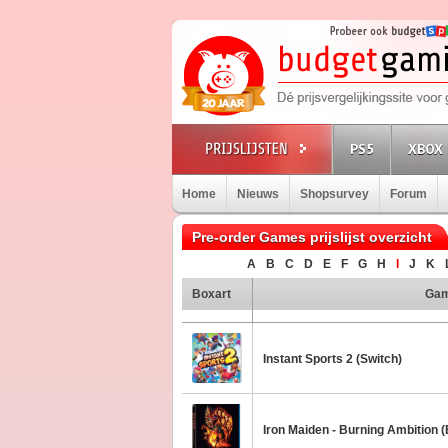
PS5
XBOX 
Home
Nieuws
Shopsurvey
Forum
Pre-order Games prijslijst overzicht
A
B
C
D
E
F
G
H
I
J
K
Boxart
Ga
Instant Sports 2 (Switch)
Iron Maiden - Burning Ambition (