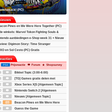
enshattack! (PC)
nieuws
acon Pines en We Were Here Together (PC)
 de winkels: Marvel Tokon Fighting Souls &
eincarnation
ntendo aanbiedingen e-Shop week 31 + Nieuw
h 2
view: Digimon Story: Time Stranger
XO en Sol Cesto (PC) Gratis
reacties
Prijsreactie
Forum
Shopsurvey
PS4
8
Bikkel Topic (3:00-6:00)
3
[TG] Games gratis delen met
2
Xbox Series X|S [Algemeen Topic]
0
Nintendo Switch 2 [Algemeen
0
Nieuws [Algemeen Topic]
3
Beacon Pines en We Were Here
PC) Gratis
8
Guess the Game