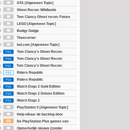
5
GTA [Algemeen Topic]
1
Ghost Recon: Wildlands
]
0
Tom Clancy Ghost recon: Future
2
LEGO [Algemeen Topic]
4
Budgy Galgje
7
Theecorner
9
bol.com [Algemeen Topic]
6
Tom Clancy's Ghost Recon:
PS4
 - Ultimate Edition
6
Tom Clancy's Ghost Recon:
PS4
 - Standard Edition
1
Tom Clancy's Ghost Recon:
PS4
6
Riders Republic
PS5
6
Riders Republic
PS4
1
Watch Dogs 2 Gold Edition
PS4
0
Watch Dogs 2 Deluxe Edition
PS4
9
Watch Dogs 2
PS4
0
PlayStation 5 [Algemeen Topic]
3
Help elkaar de backlog door
1
De PlayStation Plus games van
ijn bekend
4
Opmerkelijk nieuws (zonder