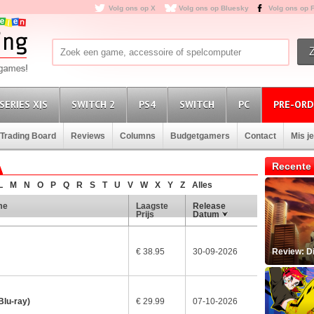
Volg ons op X
Volg ons op Bluesky
Volg ons op 
SERIES X|S
SWITCH 2
PS4
SWITCH
PC
PRE-ORD
Trading Board
Reviews
Columns
Budgetgamers
Contact
Mis j
Recente 
L
M
N
O
P
Q
R
S
T
U
V
W
X
Y
Z
Alles
me
Laagste
Release
Prijs
Datum
€ 38.95
30-09-2026
Review: D
Blu-ray)
€ 29.99
07-10-2026