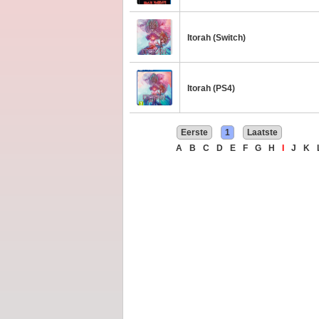
Itorah (Switch)
Itorah (PS4)
Eerste
1
Laatste
A
B
C
D
E
F
G
H
I
J
K