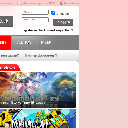
Facebook
Abonneer op onze RSS
Dark Mode
onthouden
Registreren
Wachtwoord kwijt?
Hulp?
ERS
BLU-RAY
MEER
e een game?
Nieuws doorgeven?
reviews
igimon Story: Time Stranger