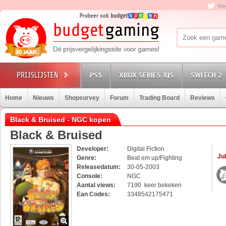
Vol
PS5
XBOX SERIES X|S
SWITCH 2
Home
Nieuws
Shopsurvey
Forum
Trading Board
Reviews
Black & Bruised - NGC kopen
Black & Bruised
Developer:
Digital Fiction
Jul
Genre:
Beat em up/Fighting
Releasedatum:
30-05-2003
Console:
NGC
Aantal views:
7190 keer bekeken
Ean Codes:
3348542175471