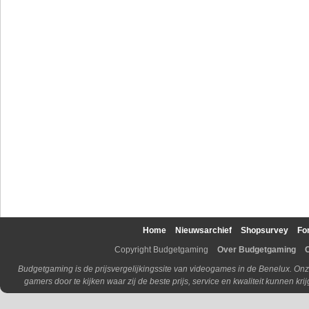
Home
Nieuwsarchief
Shopsurvey
Fo
Copyright Budgetgaming
Over Budgetgaming
Budgetgaming is de prijsvergelijkingssite van videogames in de Benelux. Onz
gamers door te kijken waar zij de beste prijs, service en kwaliteit kunnen