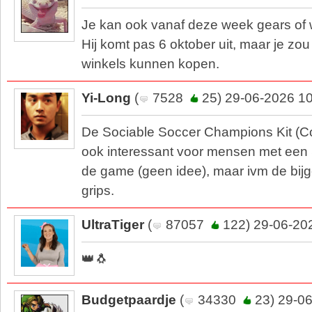
Je kan ook vanaf deze week gears of 
Hij komt pas 6 oktober uit, maar je z
winkels kunnen kopen.
Yi-Long
(
7528
25) 29-06-2026 1
De Sociable Soccer Champions Kit (C
ook interessant voor mensen met een 
de game (geen idee), maar ivm de bijge
grips.
UltraTiger
(
87057
122) 29-06-20
👑🐧
Budgetpaardje
(
34330
23) 29-06