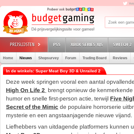
Vol
PS5
XBOX SERIES X|S
SWITCH 2
Home
Nieuws
Shopsurvey
Forum
Trading Board
Reviews
In de winkels: Super Meat Boy 3D & Unrailed 2
Deze week springen vooral een aantal opvallende t
High On Life 2
brengt opnieuw de kenmerkende 
humor en snelle first-person actie, terwijl
Five Nig
Secret of the Mimic
de populaire horrorserie uitb
mysterie en een angstaanjagende nieuwe vijand.
Liefhebbers van uitdagende platformers kunnen u