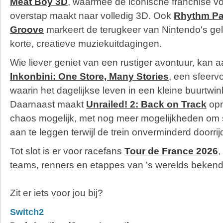
Meat Boy 3D
, waarmee de iconische franchise vo
overstap maakt naar volledig 3D. Ook
Rhythm Pa
Groove
markeert de terugkeer van Nintendo's gel
korte, creatieve muziekuitdagingen.
Wie liever geniet van een rustiger avontuur, kan 
Inkonbini: One Store, Many Stories
, een sfeerv
waarin het dagelijkse leven in een kleine buurtwink
Daarnaast maakt
Unrailed! 2: Back on Track
opn
chaos mogelijk, met nog meer mogelijkheden om 
aan te leggen terwijl de trein onverminderd doorrijd
Tot slot is er voor racefans
Tour de France 2026
,
teams, renners en etappes van 's werelds bekend
Zit er iets voor jou bij?
Switch2