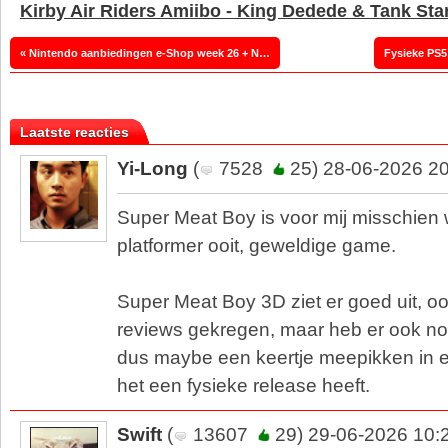
Kirby Air Riders Amiibo - King Dedede & Tank Sta
« Nintendo aanbiedingen e-Shop week 26 + Nieuw voor Switch 2
Laatste reacties
Yi-Long
(
7528
25) 28-06-2026 2
Super Meat Boy is voor mij misschien 
platformer ooit, geweldige game.
Super Meat Boy 3D ziet er goed uit, oo
reviews gekregen, maar heb er ook nog 
dus maybe een keertje meepikken in e
het een fysieke release heeft.
Swift
(
13607
29) 29-06-2026 10: