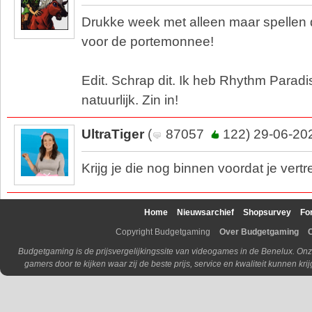
Drukke week met alleen maar spellen di
voor de portemonnee!
Edit. Schrap dit. Ik heb Rhythm Paradi
natuurlijk. Zin in!
UltraTiger
(
87057
122) 29-06-20
Krijg je die nog binnen voordat je vert
Home
Nieuwsarchief
Shopsurvey
Fo
Copyright Budgetgaming
Over Budgetgaming
Budgetgaming is de prijsvergelijkingssite van videogames in de Benelux. Onz
gamers door te kijken waar zij de beste prijs, service en kwaliteit kunnen