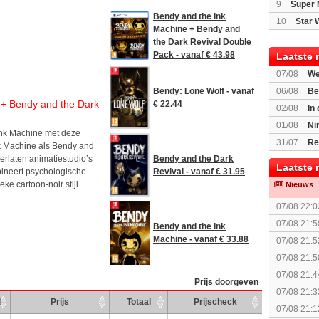
9
Super 
Bendy and the Ink
10
Star 
Machine + Bendy and
the Dark Revival Double
Pack - vanaf € 43.98
Laatste 
07/08
We
Mario Gala
Bendy: Lone Wolf - vanaf
06/08
Be
 + Bendy and the Dark
€ 22.44
Gratis
02/08
In
Beast of R
01/08
Ni
Ink Machine met deze
voor Switc
31/07
Re
nk Machine als Bendy and
Bendy and the Dark
verlaten animatiestudio’s
Laatste 
Revival - vanaf € 31.95
bineert psychologische
ke cartoon-noir stijl.
Nieuws
07/08 22:0
07/08 21:5
Bendy and the Ink
collectie
Machine - vanaf € 33.88
07/08 21:5
07/08 21:5
The Super 
07/08 21:4
Prijs doorgeven
07/08 21:3
d
Prijs
Totaal
Prijscheck
(uitgespe
07/08 21:1