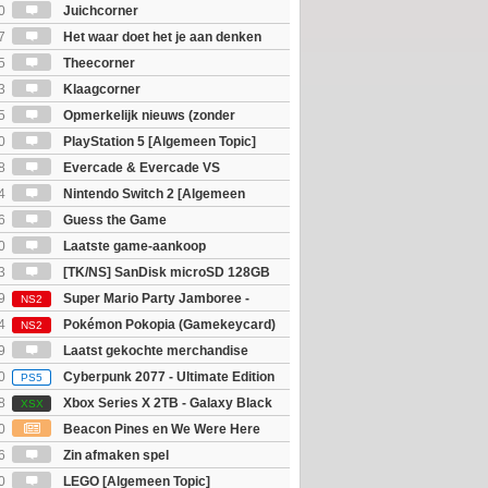
0
Juichcorner
7
Het waar doet het je aan denken
osts wachten!)
5
Theecorner
3
Klaagcorner
5
Opmerkelijk nieuws (zonder
igie)
0
PlayStation 5 [Algemeen Topic]
8
Evercade & Evercade VS
 Topic]
4
Nintendo Switch 2 [Algemeen
6
Guess the Game
0
Laatste game-aankoop
3
[TK/NS] SanDisk microSD 128GB
9
Super Mario Party Jamboree -
NS2
witch 2 Edition
4
Pokémon Pokopia (Gamekeycard)
NS2
9
Laatst gekochte merchandise
0
Cyberpunk 2077 - Ultimate Edition
PS5
8
Xbox Series X 2TB - Galaxy Black
XSX
ition
0
Beacon Pines en We Were Here
PC) Gratis
6
Zin afmaken spel
0
LEGO [Algemeen Topic]