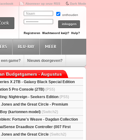
Facebook
Abonneer op onze RSS
Dark Mode
onthouden
Registreren
Wachtwoord kwijt?
Hulp?
ERS
BLU-RAY
MEER
e een game?
Nieuws doorgeven?
van Budgetgamers - Augustus
eries X 2TB - Galaxy Black Special Edition
esX)
ation 5 Pro Console (2TB)
(PS5)
Ring: Nightreign - Seekers Edition
(PS5)
a Jones and the Great Circle - Premium
S5)
l Boy (kartonnen model)
(Switch2)
mblem: Fortune's Weave - Dagdan Collection
alSense Draadloze Controller (007 First
ted Edition)
(PS5)
a Jones and the Great Circle
(Switch2)