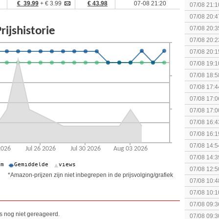
€ 39.99
+ € 3.99
€ 43.98
07-08 21:20
07/08 21:1
07/08 20:4
spel! (3 p
07/08 20:3
07/08 20:2
07/08 20:1
politiek/rel
07/08 19:1
07/08 18:5
[Algemeen
07/08 17:4
Topic]
07/08 17:0
07/08 17:0
07/08 16:4
07/08 16:1
Nintendo S
07/08 14:5
07/08 14:3
07/08 12:5
*Amazon-prijzen zijn niet inbegrepen in de prijsvolging/grafiek
07/08 10:4
Special Ed
07/08 10:1
Together (
07/08 09:3
is nog niet gereageerd.
07/08 09:3