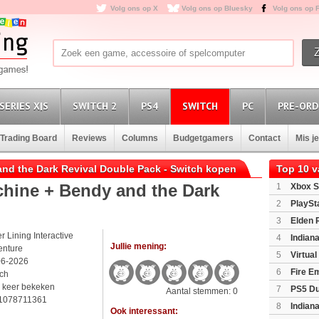
Volg ons op X
Volg ons op Bluesky
Volg ons op 
SERIES X|S
SWITCH 2
PS4
SWITCH
PC
PRE-ORD
Trading Board
Reviews
Columns
Budgetgamers
Contact
Mis j
nd the Dark Revival Double Pack - Switch kopen
Top 10 
chine + Bendy and the Dark
1
Xbox S
(XboxSeri
2
PlaySt
3
Elden 
er Lining Interactive
4
Indian
Jullie mening:
enture
Edition
(P
5
Virtua
06-2026
6
Fire E
tch
(Switch2)
 keer bekeken
7
PS5 Du
Aantal stemmen: 0
1078711361
Light Limi
8
Indian
Ook interessant: