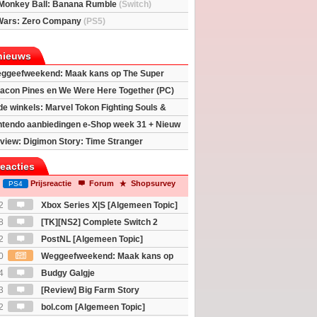
Monkey Ball: Banana Rumble
(Switch)
Wars: Zero Company
(PS5)
nieuws
ggeefweekend: Maak kans op The Super
xy movie (2x)!
acon Pines en We Were Here Together (PC)
 de winkels: Marvel Tokon Fighting Souls &
eincarnation
ntendo aanbiedingen e-Shop week 31 + Nieuw
h 2
view: Digimon Story: Time Stranger
reacties
Prijsreactie
Forum
Shopsurvey
PS4
2
Xbox Series X|S [Algemeen Topic]
8
[TK][NS2] Complete Switch 2
2
PostNL [Algemeen Topic]
0
Weggeefweekend: Maak kans op
Mario Galaxy movie (2x)!
4
Budgy Galgje
3
[Review] Big Farm Story
eld op SteamDeck)
2
bol.com [Algemeen Topic]