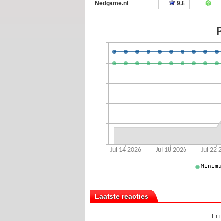
Nedgame.nl
9.8
Laatste reacties
Er 