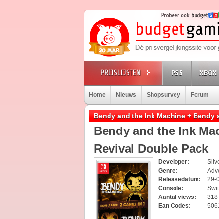
PS5
XBOX 
Home
Nieuws
Shopsurvey
Forum
Bendy and the Ink Machine + Bendy a
Bendy and the Ink Ma
Revival Double Pack
Developer:
Silv
Genre:
Adv
Releasedatum:
29-
Console:
Swi
Aantal views:
318
Ean Codes:
506