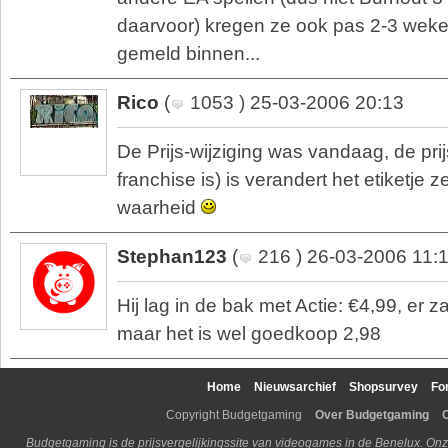
daarvoor) kregen ze ook pas 2-3 weke
gemeld binnen...
Rico
(
1053 ) 25-03-2006 20:13
De Prijs-wijziging was vandaag, de prij
franchise is) is verandert het etiketje ze
waarheid
Stephan123
(
216 ) 26-03-2006 11:
Hij lag in de bak met Actie: €4,99, er z
maar het is wel goedkoop 2,98
Home
Nieuwsarchief
Shopsurvey
Fo
Copyright Budgetgaming
Over Budgetgaming
Budgetgaming is de prijsvergelijkingssite van videogames in de Benelux. Onz