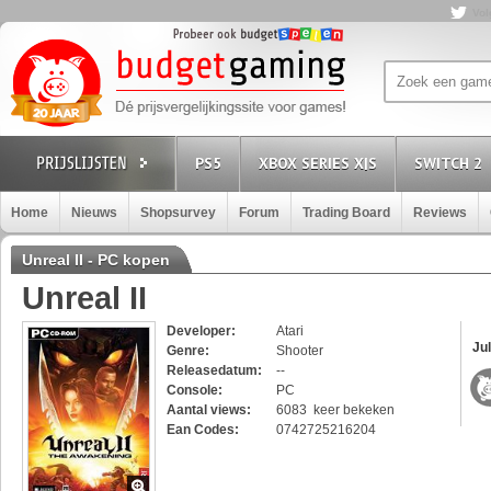
Vol
PS5
XBOX SERIES X|S
SWITCH 2
Home
Nieuws
Shopsurvey
Forum
Trading Board
Reviews
Unreal II - PC kopen
Unreal II
Developer:
Atari
Jul
Genre:
Shooter
Releasedatum:
--
Console:
PC
Aantal views:
6083 keer bekeken
Ean Codes:
0742725216204