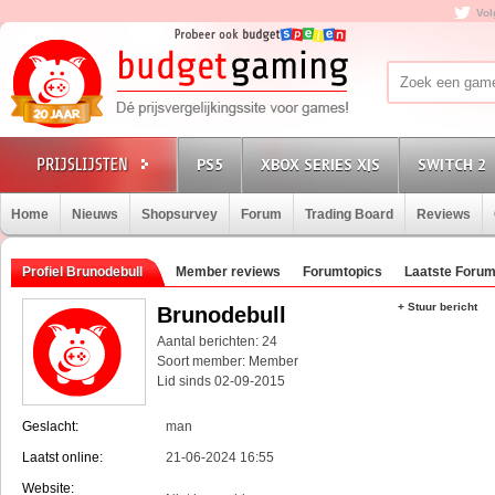
Vol
PS5
XBOX SERIES X|S
SWITCH 2
Home
Nieuws
Shopsurvey
Forum
Trading Board
Reviews
Profiel Brunodebull
Member reviews
Forumtopics
Laatste Forum
+ Stuur bericht
Brunodebull
Aantal berichten: 24
Soort member: Member
Lid sinds 02-09-2015
Geslacht:
man
Laatst online:
21-06-2024 16:55
Website: