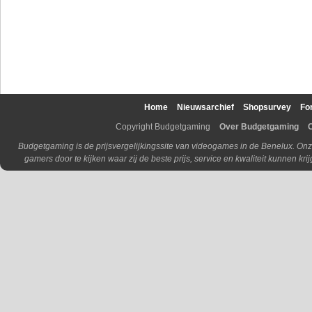
Home
Nieuwsarchief
Shopsurvey
Fo
Copyright Budgetgaming
Over Budgetgaming
Budgetgaming is de prijsvergelijkingssite van videogames in de Benelux. Onz
gamers door te kijken waar zij de beste prijs, service en kwaliteit kunnen