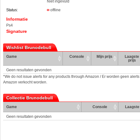
Niet ingevuld
Status:
offline
Informatie
Ps4
Signature
Wishlist Brunodebull
Game
Console
Mijn prijs
Laagste
prijs
Geen resultaten gevonden
*We do not issue alerts for any products through Amazon / Er worden geen alerts
Amazon verkocht worden.
Collectie Brunodebull
Game
Console
Laagste 
Geen resultaten gevonden