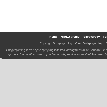
Home
Nieuwsarchief
Shopsurvey
Fo
Copyright Budgetgaming
Over Budgetgaming
Budgetgaming is de prijsvergelijkingssite van videogames in de Benelux. Onz
gamers door te kijken waar zij de beste prijs, service en kwaliteit kunnen