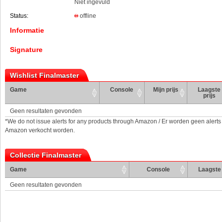
Niet ingevuld
Status:
offline
Informatie
Signature
Wishlist Finalmaster
Game
Console
Mijn prijs
Laagste
prijs
Geen resultaten gevonden
*We do not issue alerts for any products through Amazon / Er worden geen alerts
Amazon verkocht worden.
Collectie Finalmaster
Game
Console
Laagste 
Geen resultaten gevonden