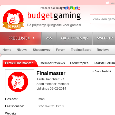
Vol
PS5
XBOX SERIES X|S
SWITCH 2
Home
Nieuws
Shopsurvey
Forum
Trading Board
Reviews
Profiel Finalmaster
Member reviews
Forumtopics
Laatste Forum
+ Stuur bericht
Finalmaster
Aantal berichten: 74
Soort member: Member
Lid sinds 09-02-2014
Geslacht:
man
Laatst online:
22-10-2021 19:10
Website: