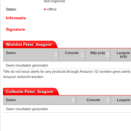
Niet ingevuld
Status:
offline
Informatie
Signature
Wishlist Peter_Aragorn
Game
Console
Mijn prijs
Laagste
prijs
Geen resultaten gevonden
*We do not issue alerts for any products through Amazon / Er worden geen alerts
Amazon verkocht worden.
Collectie Peter_Aragorn
Game
Console
Laagste 
Geen resultaten gevonden