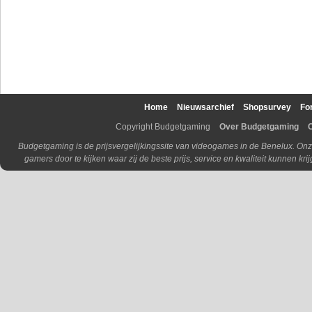
Home
Nieuwsarchief
Shopsurvey
Fo
Copyright Budgetgaming
Over Budgetgaming
Budgetgaming is de prijsvergelijkingssite van videogames in de Benelux. Onz
gamers door te kijken waar zij de beste prijs, service en kwaliteit kunnen