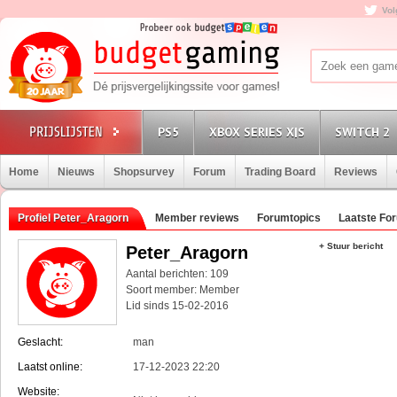
Vol
PS5
XBOX SERIES X|S
SWITCH 2
Home
Nieuws
Shopsurvey
Forum
Trading Board
Reviews
Profiel Peter_Aragorn
Member reviews
Forumtopics
Laatste Fo
+ Stuur bericht
Peter_Aragorn
Aantal berichten: 109
Soort member: Member
Lid sinds 15-02-2016
Geslacht:
man
Laatst online:
17-12-2023 22:20
Website: