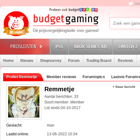
Vol
PS5
XBOX SERIES X|S
SWITCH 2
Home
Nieuws
Shopsurvey
Forum
Trading Board
Reviews
Profiel Remmetje
Member reviews
Forumtopics
Laatste Forumr
+ Stuur bericht
Remmetje
Aantal berichten: 33
Soort member: Member
Lid sinds 04-10-2017
Geslacht:
man
Laatst online:
13-06-2022 10:34