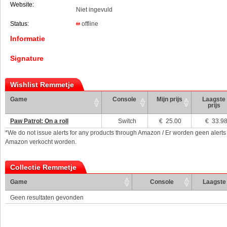
Website:
Niet ingevuld
Status:
offline
Informatie
Signature
Wishlist Remmetje
Game
Console
Mijn prijs
Laagste
prijs
Paw Patrol: On a roll
Switch
€
25.00
€ 33.9
*We do not issue alerts for any products through Amazon / Er worden geen alerts
Amazon verkocht worden.
Collectie Remmetje
Game
Console
Laagste 
Geen resultaten gevonden