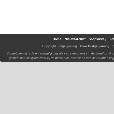
Home
Nieuwsarchief
Shopsurvey
Fo
Copyright Budgetgaming
Over Budgetgaming
Budgetgaming is de prijsvergelijkingssite van videogames in de Benelux. Onz
gamers door te kijken waar zij de beste prijs, service en kwaliteit kunnen