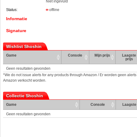
Niet ingevuld
Status:
offline
Informatie
Signature
Wishlist Shoshin
Game
Console
Mijn prijs
Laagste
prijs
Geen resultaten gevonden
*We do not issue alerts for any products through Amazon / Er worden geen alerts
Amazon verkocht worden.
Collectie Shoshin
Game
Console
Laagste 
Geen resultaten gevonden