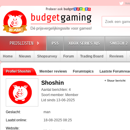
Vol
PS5
XBOX SERIES X|S
SWITCH 2
Home
Nieuws
Shopsurvey
Forum
Trading Board
Reviews
Profiel Shoshin
Member reviews
Forumtopics
Laatste Forumrea
+ Stuur bericht
Shoshin
Aantal berichten: 4
Soort member: Member
Lid sinds 13-06-2025
Geslacht:
man
Laatst online:
18-08-2025 08:25
Website: