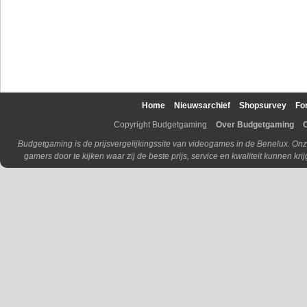
Home
Nieuwsarchief
Shopsurvey
Fo
Copyright Budgetgaming
Over Budgetgaming
Budgetgaming is de prijsvergelijkingssite van videogames in de Benelux. Onz
gamers door te kijken waar zij de beste prijs, service en kwaliteit kunnen