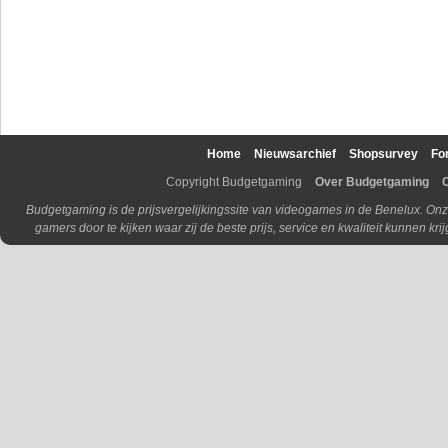
Home
Nieuwsarchief
Shopsurvey
Fo
Copyright Budgetgaming
Over Budgetgaming
Budgetgaming is de prijsvergelijkingssite van videogames in de Benelux. Onz
gamers door te kijken waar zij de beste prijs, service en kwaliteit kunnen