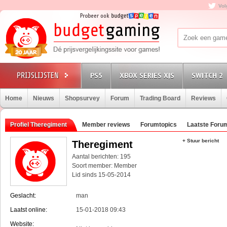
Vol
PS5
XBOX SERIES X|S
SWITCH 2
Home
Nieuws
Shopsurvey
Forum
Trading Board
Reviews
Profiel Theregiment
Member reviews
Forumtopics
Laatste Foru
+ Stuur bericht
Theregiment
Aantal berichten: 195
Soort member: Member
Lid sinds 15-05-2014
Geslacht:
man
Laatst online:
15-01-2018 09:43
Website: