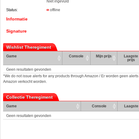
Niet ingevuld
Status:
offline
Informatie
Signature
Wishlist Theregiment
Game
Console
Mijn prijs
Laagste
prijs
Geen resultaten gevonden
*We do not issue alerts for any products through Amazon / Er worden geen alerts
Amazon verkocht worden.
Collectie Theregiment
Game
Console
Laagste 
Geen resultaten gevonden