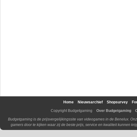
Home
Nieuwsarchief
Shopsurvey
Fo
Copyright Budgetgaming
Over Budgetgaming
Budgetgaming is de prijsvergelijkingssite van videogames in de Benelux. Onz
gamers door te kijken waar zij de beste prijs, service en kwaliteit kunnen