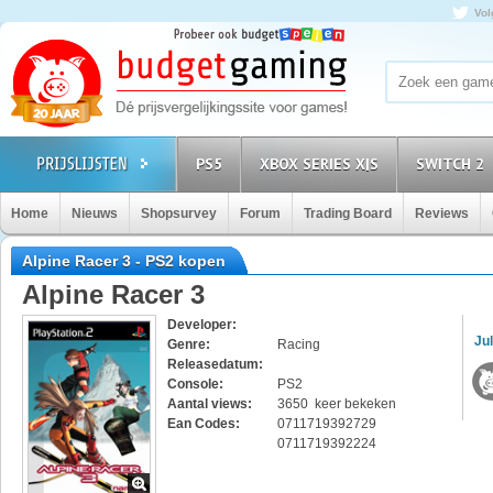
Vol
PS5
XBOX SERIES X|S
SWITCH 2
Home
Nieuws
Shopsurvey
Forum
Trading Board
Reviews
Alpine Racer 3 - PS2 kopen
Alpine Racer 3
Developer:
Jul
Genre:
Racing
Releasedatum:
Console:
PS2
Aantal views:
3650 keer bekeken
Ean Codes:
0711719392729
0711719392224