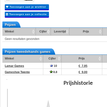
Toevoegen aan je wishlist
Toevoegen aan je collectie
Prijzen
Winkel
Cijfer
Levertijd
Prijs
Geen resultaten gevonden
Prijzen tweedehands games
Winkel
Cijfer
Prijs
Lamar Games
10
€ 7.95
Gameshop Twente
8.8
€ 9.00