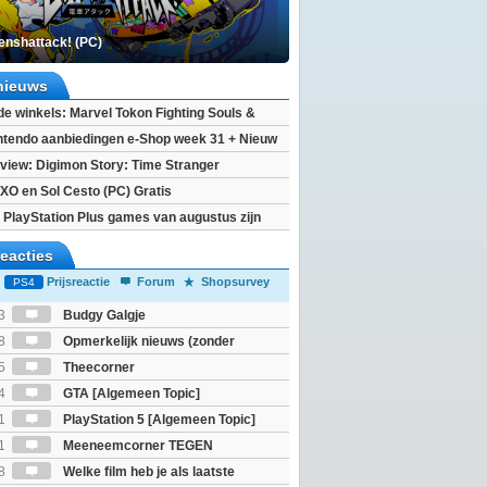
enshattack! (PC)
nieuws
 de winkels: Marvel Tokon Fighting Souls &
eincarnation
ntendo aanbiedingen e-Shop week 31 + Nieuw
h 2
view: Digimon Story: Time Stranger
XO en Sol Cesto (PC) Gratis
 PlayStation Plus games van augustus zijn
reacties
Prijsreactie
Forum
Shopsurvey
PS4
3
Budgy Galgje
8
Opmerkelijk nieuws (zonder
igie)
5
Theecorner
4
GTA [Algemeen Topic]
1
PlayStation 5 [Algemeen Topic]
1
Meeneemcorner TEGEN
JS
8
Welke film heb je als laatste