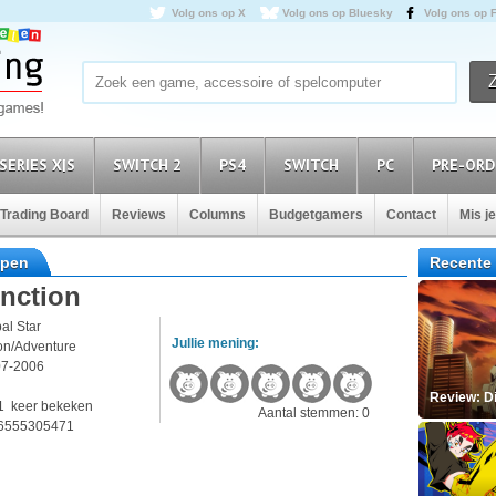
Volg ons op X
Volg ons op Bluesky
Volg ons op 
SERIES X|S
SWITCH 2
PS4
SWITCH
PC
PRE-ORD
Trading Board
Reviews
Columns
Budgetgamers
Contact
Mis j
open
Recente 
nction
al Star
Jullie mening:
on/Adventure
07-2006
2
Review: D
1 keer bekeken
Aantal stemmen: 0
6555305471