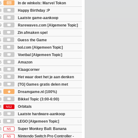
6
In de winkels: Marvel Tokon
ouls & Beast of Reincarnation
8
Happy Birthday :P
4
Laatste game-aankoop
9
Rarewaves.com [Algemene Topic]
1
Zin afmaken spel
5
Guess the Game
2
bol.com [Algemeen Topic]
2
Voetbal [Algemeen Topic]
6
Amazon
4
Klaagcorner
0
Het waar doet het je aan denken
osts wachten!)
3
[TG] Games gratis delen met
8
Dreamgame.nl (100%)
8
Bikkel Topic (3:00-6:00)
4
Orbitals
NS2
6
Laatste hardware-aankoop
1
LEGO [Algemeen Topic]
6
Super Monkey Ball: Banana
NS
0
Nintendo Switch Pro Controller -
NS