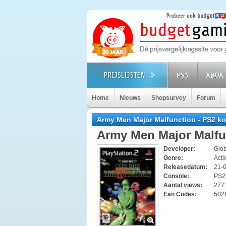
PS5
XBOX 
Home
Nieuws
Shopsurvey
Forum
Army Men Major Malfunction - PS2 k
Army Men Major Malfu
Developer:
Glob
Genre:
Acti
Releasedatum:
21-
Console:
PS
Aantal views:
277
Ean Codes:
502