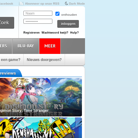
Facebook
Abonneer op onze RSS
Dark Mode
onthouden
Registreren
Wachtwoord kwijt?
Hulp?
ERS
BLU-RAY
MEER
e een game?
Nieuws doorgeven?
reviews
igimon Story: Time Stranger