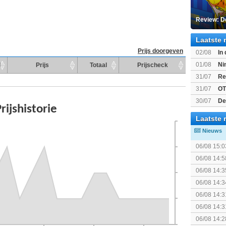
Review: D
Laatste 
Prijs doorgeven
02/08
In
Beast of R
01/08
Ni
d
Prijs
Totaal
Prijscheck
voor Switc
31/07
Re
31/07
OT
30/07
De
bekend
Laatste 
Nieuws
06/08 15:0
06/08 14:5
politiek/rel
06/08 14:3
06/08 14:3
06/08 14:3
06/08 14:3
KOSTPRI
06/08 14:2