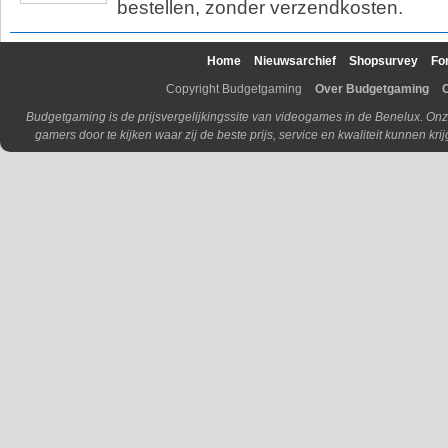
bestellen, zonder verzendkosten.
Home
Nieuwsarchief
Shopsurvey
Fo
Copyright Budgetgaming
Over Budgetgaming
Budgetgaming is de prijsvergelijkingssite van videogames in de Benelux. Onz
gamers door te kijken waar zij de beste prijs, service en kwaliteit kunnen