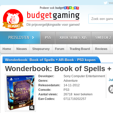
Vol
PS5
XBOX SERIES X|S
SWITCH 2
Home
Nieuws
Shopsurvey
Forum
Trading Board
Reviews
Wonderbook: Book of Spells + AR-Book - PS3 kopen
Wonderbook: Book of Spells 
Developer:
Sony Computer Entertainment
Jul
Genre:
Adventure
Releasedatum:
14-11-2012
Console:
PS3
Aantal views:
26718 keer bekeken
Ean Codes:
0711719202257