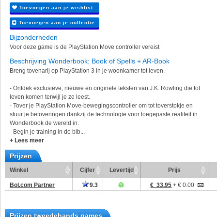
Toevoegen aan je wishlist
Toevoegen aan je collectie
Bijzonderheden
Voor deze game is de PlayStation Move controller vereist
Beschrijving Wonderbook: Book of Spells + AR-Book
Breng tovenarij op PlayStation 3 in je woonkamer tot leven.
- Ontdek exclusieve, nieuwe en originele teksten van J.K. Rowling die tot
leven komen terwijl je ze leest.
- Tover je PlayStation Move-bewegingscontroller om tot toverstokje en
stuur je betoveringen dankzij de technologie voor toegepaste realiteit in
Wonderbook de wereld in.
- Begin je training in de bib...
+ Lees meer
Prijzen
Winkel
Cijfer
Levertijd
Prijs
Bol.com Partner
9.3
€ 33.95
+ € 0.00
Prijzen tweedehands games