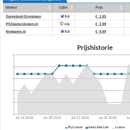
Winkel
Cijfer
Prijs
Gameland-Groningen
9.6
€ 2.95
PS3gameskopen.nl
n.b.
€ 3.99
Nedgame.nl
9.8
€ 9.99