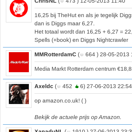
ChrisNL
(
473 ) 12-05-2013 11:40
16,25 bij TheHut en als je tegelijk Dig
dan is Diggs maar 6,27.
Het totaal wordt dan 16,25 + 6,27 = 22
Spells (+book) en Diggs Nightcrawler
MMRotterdamC
(
664 ) 28-05-2013 
Media Markt Rotterdam centrum €18,8
Axeldc
(
452
6) 27-06-2013 22:54
op amazon.co.uk! ( )
Bekijk de actuele prijs op Amazon.
XanaduNL
(
1910 ) 27-06-2013 23: