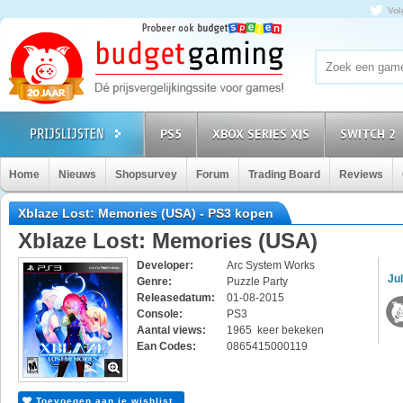
Vol
PS5
XBOX SERIES X|S
SWITCH 2
Home
Nieuws
Shopsurvey
Forum
Trading Board
Reviews
Xblaze Lost: Memories (USA) - PS3 kopen
Xblaze Lost: Memories (USA)
Developer:
Arc System Works
Jul
Genre:
Puzzle Party
Releasedatum:
01-08-2015
Console:
PS3
Aantal views:
1965 keer bekeken
Ean Codes:
0865415000119
Toevoegen aan je wishlist