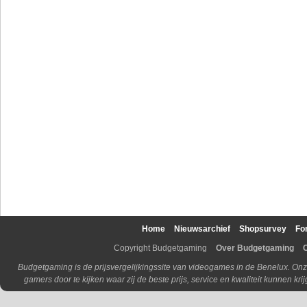
Home
Nieuwsarchief
Shopsurvey
Fo
Copyright Budgetgaming
Over Budgetgaming
Budgetgaming is de prijsvergelijkingssite van videogames in de Benelux. Onz
gamers door te kijken waar zij de beste prijs, service en kwaliteit kunnen