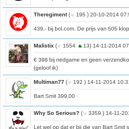
Theregiment
(
195 ) 20-10-2014 07
439,- bij bol.com. De prijs van 505 klopt
Malistix
(
1554
13) 14-11-2014 07
€ 398 bij nedgame en geen verzendkos
(geloof ik)
Multiman77
(
192 ) 14-11-2014 10:3
Bart Smit 399,00
Why So Serious?
(
3359 ) 14-11-20
Let wel op dat er bij die van Bart Smit