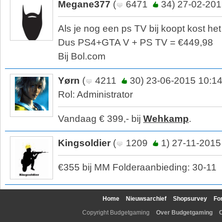
Megane377
(
6471
34) 27-02-201
Als je nog een ps TV bij koopt kost het
Dus PS4+GTA V + PS TV = €449,98
Bij Bol.com
Yørn
(
4211
30) 23-06-2015 10:1
Rol: Administrator
Vandaag € 399,- bij
Wehkamp
.
Kingsoldier
(
1209
1) 27-11-2015
€355 bij MM Folderaanbieding: 30-11
Home
Nieuwsarchief
Shopsurvey
Fo
Copyright Budgetgaming
Over Budgetgaming