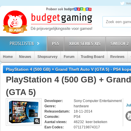
Vol
PS5
XBOX SERIES X|S
SWITCH 2
Home
Nieuws
Shopsurvey
Forum
Trading Board
Reviews
PlayStation 4 (500 GB) + Grand Theft Auto V (GTA 5) - PS4 kop
PlayStation 4 (500 GB) + Grand
(GTA 5)
Developer:
Sony Computer Entertainment
Jul
Genre:
hardware
Releasedatum:
18-11-2014
Console:
PS4
Aantal views:
46232 keer bekeken
Ean Codes:
0711719874317