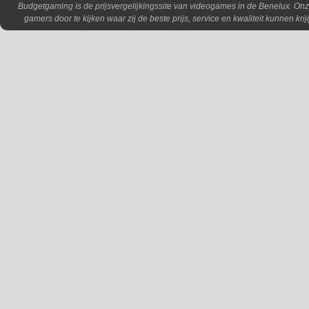
Budgetgaming is de prijsvergelijkingssite van videogames in de Benelux. Onz
gamers door te kijken waar zij de beste prijs, service en kwaliteit kunnen