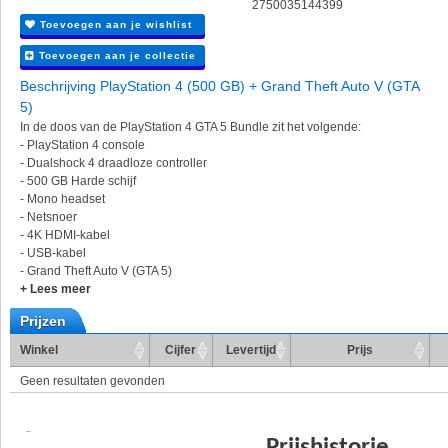
2750035144399
Toevoegen aan je wishlist
Toevoegen aan je collectie
Beschrijving PlayStation 4 (500 GB) + Grand Theft Auto V (GTA
5)
In de doos van de PlayStation 4 GTA 5 Bundle zit het volgende:
- PlayStation 4 console
- Dualshock 4 draadloze controller
- 500 GB Harde schijf
- Mono headset
- Netsnoer
- 4K HDMI-kabel
- USB-kabel
- Grand Theft Auto V (GTA 5)
+ Lees meer
Prijzen
Winkel
Cijfer
Levertijd
Prijs
Geen resultaten gevonden