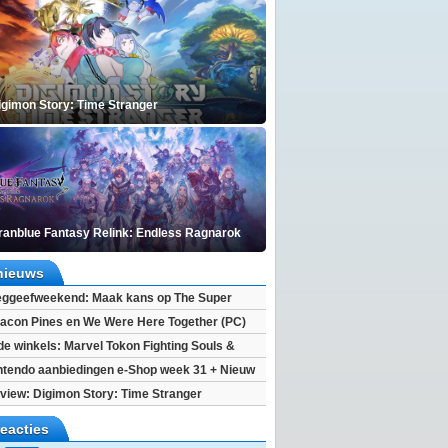
igimon Story: Time Stranger
ranblue Fantasy Relink: Endless Ragnarok
nieuws
ggeefweekend: Maak kans op The Super
xy movie (2x)!
acon Pines en We Were Here Together (PC)
 de winkels: Marvel Tokon Fighting Souls &
eincarnation
ntendo aanbiedingen e-Shop week 31 + Nieuw
h 2
view: Digimon Story: Time Stranger
reacties