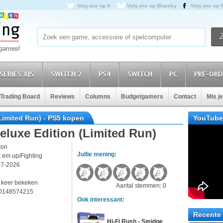
Volg ons op X
Volg ons op Bluesky
Volg ons op 
SERIES X|S
SWITCH 2
PS4
SWITCH
PC
PRE-ORD
Trading Board
Reviews
Columns
Budgetgamers
Contact
Mis j
Limited Run) - PS5 kopen
YouTube
eluxe Edition (Limited Run)
ton
Jullie mening:
 em up/Fighting
07-2026
5
 keer bekeken
Aantal stemmen: 0
0148574215
Ook interessant:
Recente 
Hi-Fi Rush - Smidge