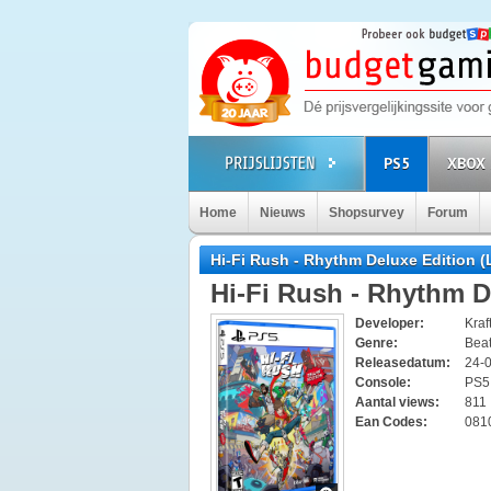
PS5
XBOX 
Home
Nieuws
Shopsurvey
Forum
Hi-Fi Rush - Rhythm Deluxe Edition (
Hi-Fi Rush - Rhythm D
Developer:
Kraf
Genre:
Beat
Releasedatum:
24-
Console:
PS
Aantal views:
811
Ean Codes:
081