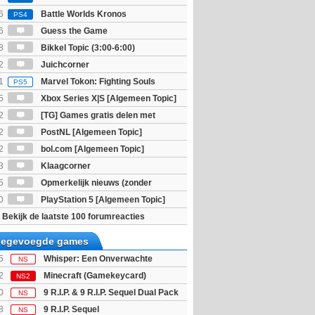
6
Battle Worlds Kronos
PS4
6
Guess the Game
8
Bikkel Topic (3:00-6:00)
2
Juichcorner
1
Marvel Tokon: Fighting Souls
PS5
5
Xbox Series X|S [Algemeen Topic]
2
[TG] Games gratis delen met
2
PostNL [Algemeen Topic]
2
bol.com [Algemeen Topic]
3
Klaagcorner
5
Opmerkelijk nieuws (zonder
igie)
0
PlayStation 5 [Algemeen Topic]
Bekijk de laatste 100 forumreacties
toegevoegde games
5
Whisper: Een Onverwachte
NS
 (Code in a Box)
2
Minecraft (Gamekeycard)
NS2
0
9 R.I.P. & 9 R.I.P. Sequel Dual Pack
NS
8
9 R.I.P. Sequel
NS