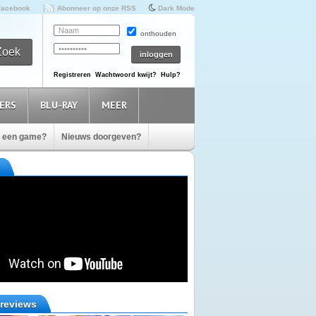
Facebook
Abonneer op onze RSS
Dark Mode
onthouden
Registreren
Wachtwoord kwijt?
Hulp?
ERS
BLU-RAY
MEER
e een game?
Nieuws doorgeven?
reviews