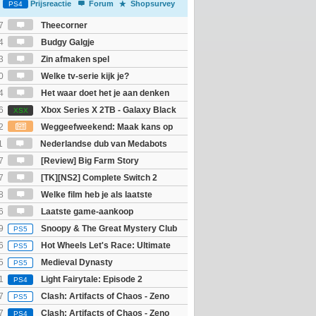
Prijsreactie
Forum
Shopsurvey
PS4
7
Theecorner
4
Budgy Galgje
3
Zin afmaken spel
0
Welke tv-serie kijk je?
4
Het waar doet het je aan denken
osts wachten!)
6
Xbox Series X 2TB - Galaxy Black
XSX
ition
2
Weggeefweekend: Maak kans op
Mario Galaxy movie (2x)!
1
Nederlandse dub van Medabots
 geheel online...?
7
[Review] Big Farm Story
eld op SteamDeck)
7
[TK][NS2] Complete Switch 2
8
Welke film heb je als laatste
6
Laatste game-aankoop
9
Snoopy & The Great Mystery Club
PS5
6
Hot Wheels Let's Race: Ultimate
PS5
5
Medieval Dynasty
PS5
1
Light Fairytale: Episode 2
PS4
7
Clash: Artifacts of Chaos - Zeno
PS5
7
Clash: Artifacts of Chaos - Zeno
PS4