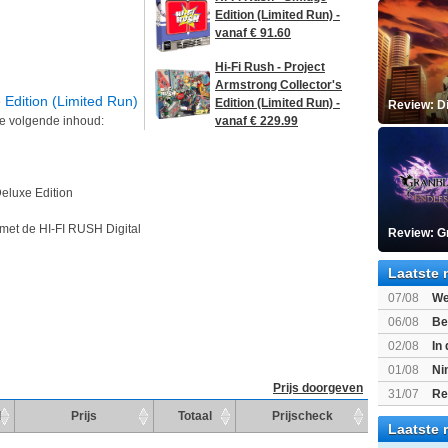
Edition (Limited Run) -
vanaf € 91.60
Hi-Fi Rush - Project
Armstrong Collector's
 Edition (Limited Run)
Edition (Limited Run) -
Review: D
de volgende inhoud:
vanaf € 229.99
Deluxe Edition
met de HI-FI RUSH Digital
Review: G
Laatste 
07/08
We
Mario Gala
06/08
Be
Gratis
02/08
In
Beast of R
01/08
Ni
Prijs doorgeven
voor Switc
31/07
Re
d
Prijs
Totaal
Prijscheck
Laatste 