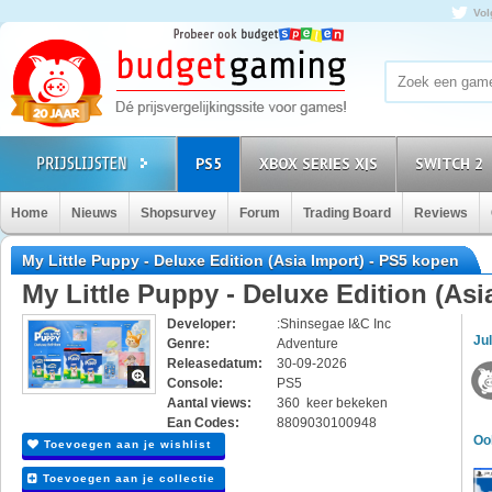
Vol
PS5
XBOX SERIES X|S
SWITCH 2
Home
Nieuws
Shopsurvey
Forum
Trading Board
Reviews
My Little Puppy - Deluxe Edition (Asia Import) - PS5 kopen
My Little Puppy - Deluxe Edition (Asi
Developer:
:Shinsegae I&C Inc
Jul
Genre:
Adventure
Releasedatum:
30-09-2026
Console:
PS5
Aantal views:
360 keer bekeken
Ean Codes:
8809030100948
Oo
Toevoegen aan je wishlist
Toevoegen aan je collectie