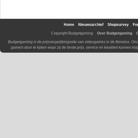
Home
Nieuwsarchief
Shopsurvey
Fo
Copyright Budgetgaming
Over Budgetgaming
Budgetgaming is de prijsvergelijkingssite van videogames in de Benelux. Onz
gamers door te kijken waar zij de beste prijs, service en kwaliteit kunnen