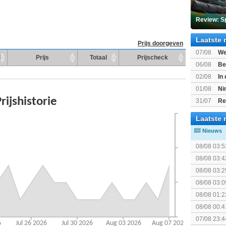
Review: S
Laatste 
Prijs doorgeven
07/08
We
d
Prijs
Totaal
Prijscheck
Mario Gala
06/08
Be
Gratis
02/08
In
Beast of R
01/08
Ni
voor Switc
31/07
Re
Laatste 
Nieuws
08/08 03:5
08/08 03:4
08/08 03:2
08/08 03:0
The Super 
08/08 01:2
08/08 00:4
07/08 23:4