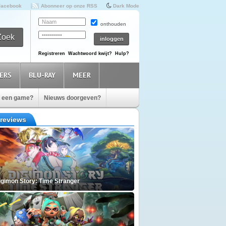
Facebook
Abonneer op onze RSS
Dark Mode
onthouden
Registreren
Wachtwoord kwijt?
Hulp?
ERS
BLU-RAY
MEER
e een game?
Nieuws doorgeven?
reviews
igimon Story: Time Stranger