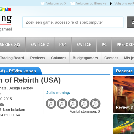
Volg ons op X
Volg ons op Bluesky
Volg ons op 
SERIES X|S
SWITCH 2
PS4
SWITCH
PC
PRE-ORD
Trading Board
Reviews
Columns
Budgetgamers
Contact
Mis j
SA) - PSVita kopen
Recente 
n of Rebirth (USA)
ate, Design Factory
Jullie mening:
G
10-2015
ita
Review: D
6 keer bekeken
Aantal stemmen: 0
5415000164