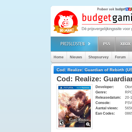
PS5
XBOX 
Home
Nieuws
Shopsurvey
Forum
Cod: Realize: Guardian of Rebirth (U
Cod: Realize: Guardia
Developer:
Otom
Genre:
RP
Releasedatum:
20-
Console:
PSV
Aantal views:
565
Ean Codes:
086