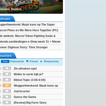
platoon: Raiders
nieuws
ggeefweekend: Maak kans op The Super
xy movie (2x)!
acon Pines en We Were Here Together (PC)
 de winkels: Marvel Tokon Fighting Souls &
eincarnation
ntendo aanbiedingen e-Shop week 31 + Nieuw
h 2
view: Digimon Story: Time Stranger
reacties
Prijsreactie
Forum
Shopsurvey
PS4
3
Zin afmaken spel
2
Welke tv-serie kijk je?
9
Bikkel Topic (3:00-6:00)
9
Weggeefweekend: Maak kans op
Mario Galaxy movie (2x)!
2
Juichcorner
1
Guess the Game
4
[Review] Big Farm Story