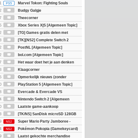
eld op SteamDeck)
1
Marvel Tokon: Fighting Souls
PS5
2
Budgy Galgje
7
Theecorner
5
Xbox Series X|S [Algemeen Topic]
2
[TG] Games gratis delen met
8
[TK][NS2] Complete Switch 2
2
PostNL [Algemeen Topic]
2
bol.com [Algemeen Topic]
7
Het waar doet het je aan denken
osts wachten!)
3
Klaagcorner
5
Opmerkelijk nieuws (zonder
igie)
0
PlayStation 5 [Algemeen Topic]
8
Evercade & Evercade VS
 Topic]
4
Nintendo Switch 2 [Algemeen
0
Laatste game-aankoop
3
[TK/NS] SanDisk microSD 128GB
9
Super Mario Party Jamboree -
NS2
witch 2 Edition
4
Pokémon Pokopia (Gamekeycard)
NS2
9
Laatst gekochte merchandise