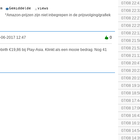
(uitgespe
07/08 22:4
07/08 22:3
*Amazon-prijzen zijn niet inbegrepen in de prijsvolging/grafiek
07/08 22:2
07/08 22:2
07/08 22:1
-06-2017 12:47
0
elkaar.
07/08 21:5
collectie
07/08 21:5
irth €19,86 bij Play-Asia. Klinkt als een mooie bedrag. Nog 41
07/08 21:1
07/08 20:4
spel! (3 p
07/08 20:2
07/08 20:1
politiek/rel
07/08 19:1
07/08 18:5
[Algemeen
07/08 17:4
Topic]
07/08 17:0
07/08 16:4
07/08 16:1
Nintendo S
07/08 14:5
07/08 14:3