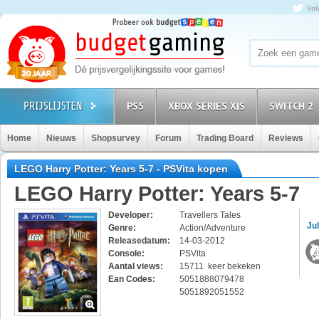
Vol
PS5
XBOX SERIES X|S
SWITCH 2
Home
Nieuws
Shopsurvey
Forum
Trading Board
Reviews
LEGO Harry Potter: Years 5-7 - PSVita kopen
LEGO Harry Potter: Years 5-7
Developer:
Travellers Tales
Jul
Genre:
Action/Adventure
Releasedatum:
14-03-2012
Console:
PSVita
Aantal views:
15711 keer bekeken
Ean Codes:
5051888079478
5051892051552