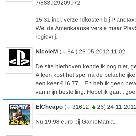
7/883929209972
15,31 incl. verzendkosten bij Planetaxe
Wel de Amerikaanse versie maar PlayS
regiovrij.
NicoleM
(
64 ) 26-05-2012 11:02
De site hierboven kende ik nog niet, ge
Alleen kost het spel na de belachelijke
een keer €16,77... En heb ik geen bev
van mijn bestelling. Hopelijk gaat t go
ElCheapo
(
31612
26) 24-11-201
Nu 19,98 euro bij GameMania.