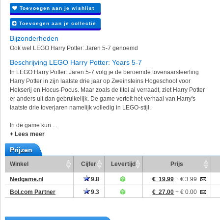
Toevoegen aan je wishlist
Toevoegen aan je collectie
Bijzonderheden
Ook wel LEGO Harry Potter: Jaren 5-7 genoemd
Beschrijving LEGO Harry Potter: Years 5-7
In LEGO Harry Potter: Jaren 5-7 volg je de beroemde tovenaarsleerling
Harry Potter in zijn laatste drie jaar op Zweinsteins Hogeschool voor
Hekserij en Hocus-Pocus. Maar zoals de titel al verraadt, ziet Harry Potter
er anders uit dan gebruikelijk. De game vertelt het verhaal van Harry's
laatste drie toverjaren namelijk volledig in LEGO-stijl.
In de game kun ...
+ Lees meer
Prijzen
Winkel
Cijfer
Levertijd
Prijs
Nedgame.nl
9.8
€ 19.99
+ € 3.99
Bol.com Partner
9.3
€ 27.00
+ € 0.00