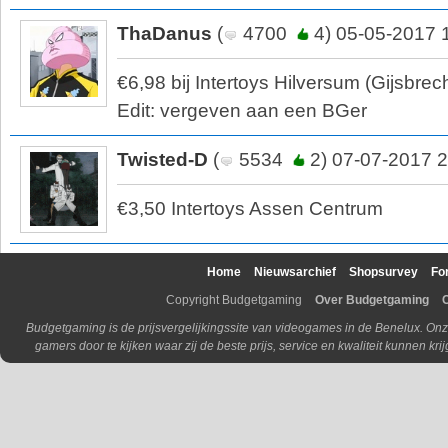
ThaDanus
(
4700
4) 05-05-2017 
€6,98 bij Intertoys Hilversum (Gijsbrec
Edit: vergeven aan een BGer
Twisted-D
(
5534
2) 07-07-2017 2
€3,50 Intertoys Assen Centrum
Home
Nieuwsarchief
Shopsurvey
Fo
Copyright Budgetgaming
Over Budgetgaming
Budgetgaming is de prijsvergelijkingssite van videogames in de Benelux. Onz
gamers door te kijken waar zij de beste prijs, service en kwaliteit kunnen