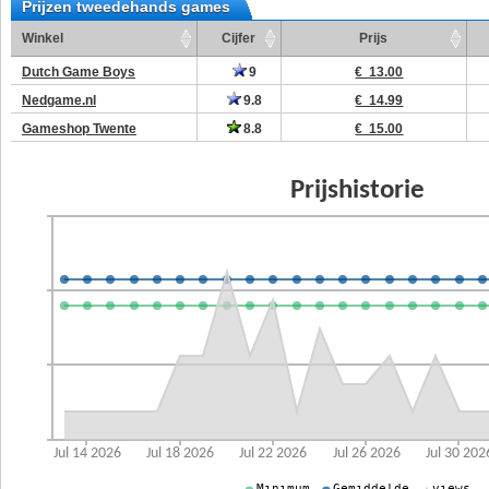
Prijzen tweedehands games
Winkel
Cijfer
Prijs
Dutch Game Boys
9
€ 13.00
Nedgame.nl
9.8
€ 14.99
Gameshop Twente
8.8
€ 15.00