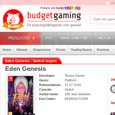
Vol
PS5
XBOX SERIES X|S
SWITCH 2
Home
Nieuws
Shopsurvey
Forum
Trading Board
Reviews
Eden Genesis - Switch kopen
Eden Genesis
Developer:
Tesura Games
Jul
Genre:
Platform
Releasedatum:
31-07-2026
Console:
Switch
Aantal views:
298 keer bekeken
Ean Codes:
8436016713269
Oo