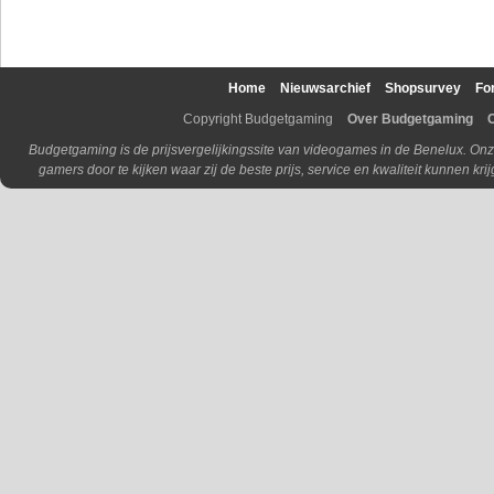
Home
Nieuwsarchief
Shopsurvey
Fo
Copyright Budgetgaming
Over Budgetgaming
Budgetgaming is de prijsvergelijkingssite van videogames in de Benelux. Onz
gamers door te kijken waar zij de beste prijs, service en kwaliteit kunnen