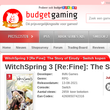
Vol
PS5
XBOX SERIES X|S
SWITCH 2
Home
Nieuws
Shopsurvey
Forum
Trading Board
Reviews
WitchSpring 3 [Re:Fine]: The Story of Eirudy - Switch kopen
WitchSpring 3 [Re:Fine]: The S
Developer:
ININ Games
Jul
Genre:
RPG
Releasedatum:
13-08-2021
Console:
Switch
Aantal views:
2859 keer bekeken
Ean Codes:
4260650742316