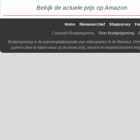
Bekijk de actuele prijs op Amazon.
Home
Nieuwsarchief
Shopsurvey
Fo
Copyright Budgetgaming
Over Budgetgaming
Budgetgaming is de prijsvergelijkingssite van videogames in de Benelux. Onz
gamers door te kijken waar zij de beste prijs, service en kwaliteit kunnen