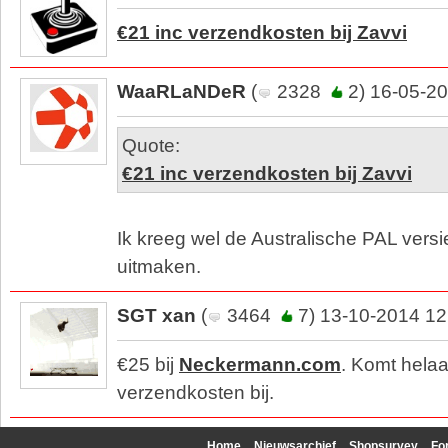
€21 inc verzendkosten bij Zavvi
WaaRLaNDeR
(
2328
2) 16-05-20
Quote:
€21 inc verzendkosten bij Zavvi
Ik kreeg wel de Australische PAL versi
uitmaken.
SGT xan
(
3464
7) 13-10-2014 12
€25 bij
Neckermann.com
. Komt hela
verzendkosten bij.
Home
Nieuwsarchief
Shopsurvey
Fo