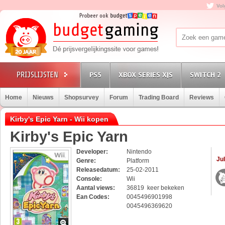
Vol
PS5
XBOX SERIES X|S
SWITCH 2
Home
Nieuws
Shopsurvey
Forum
Trading Board
Reviews
Kirby's Epic Yarn - Wii kopen
Kirby's Epic Yarn
Developer:
Nintendo
Jul
Genre:
Platform
Releasedatum:
25-02-2011
Console:
Wii
Aantal views:
36819 keer bekeken
Ean Codes:
0045496901998
0045496369620