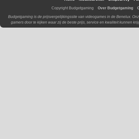
Copyright Budgetgaming
Over Budgetgaming
Budgetgaming is de prijsvergelijkingssite van videogames in de Benelux. Onz
gamers door te kijken waar zij de beste prijs, service en kwaliteit kunnen