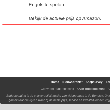
Engels te spelen.
Bekijk de actuele prijs op Amazon.
Home
Nieuwsarchief
Shopsurvey
Fo
Copyright Budgetgaming
Over Budgetgaming
Budgetgaming is de prijsvergelijkingssite van videogames in de Benelux. Onz
gamers door te kijken waar zij de beste prijs, service en kwaliteit kunnen