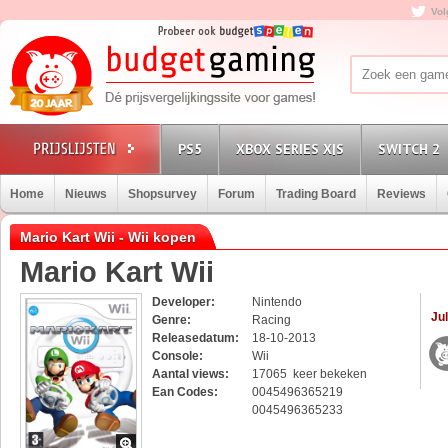
Vol
PS5
XBOX SERIES X|S
SWITCH 2
Home
Nieuws
Shopsurvey
Forum
Trading Board
Reviews
Mario Kart Wii - Wii kopen
Mario Kart Wii
Developer:
Nintendo
Jul
Genre:
Racing
Releasedatum:
18-10-2013
Console:
Wii
Aantal views:
17065 keer bekeken
Ean Codes:
0045496365219
0045496365233