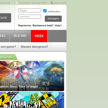
Facebook
Abonneer op onze RSS
Dark Mode
onthouden
Registreren
Wachtwoord kwijt?
Hulp?
ERS
BLU-RAY
MEER
e een game?
Nieuws doorgeven?
reviews
igimon Story: Time Stranger