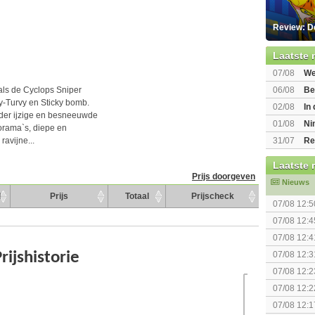
Review: D
Laatste 
07/08
We
Mario Gala
06/08
Be
ls de Cyclops Sniper
Gratis
y-Turvy en Sticky bomb.
02/08
In
nder ijzige en besneeuwde
Beast of R
01/08
Ni
rama`s, diepe en
voor Switc
31/07
Re
avijne...
Laatste 
Prijs doorgeven
Nieuws
d
Prijs
Totaal
Prijscheck
07/08 12:5
07/08 12:4
07/08 12:4
The Super 
07/08 12:3
07/08 12:2
07/08 12:2
07/08 12:1