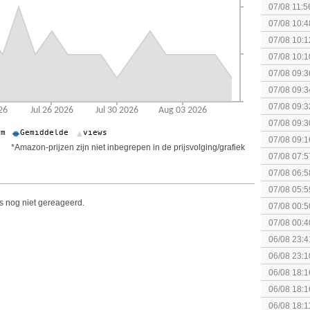
07/08 11:5
spel! (3 p
07/08 10:4
Special Ed
07/08 10:1
07/08 10:1
Together (
07/08 09:3
07/08 09:3
07/08 09:3
politiek/rel
07/08 09:3
07/08 09:1
*Amazon-prijzen zijn niet inbegrepen in de prijsvolging/grafiek
07/08 07:5
elkaar.
07/08 06:5
07/08 05:5
is nog niet gereageerd.
07/08 00:5
Topic]
07/08 00:4
06/08 23:4
[Algemeen
06/08 23:1
soldier
06/08 18:1
Breakpoint
06/08 18:1
Breakpoint
06/08 18:1