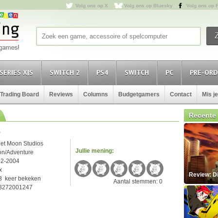
Volg ons op X
Volg ons op Bluesky
Volg ons op 
SERIES X|S
SWITCH 2
PS4
SWITCH
PC
PRE-ORD
Trading Board
Reviews
Columns
Budgetgamers
Contact
Mis j
Recente 
s
net Moon Studios
Jullie mening:
on/Adventure
02-2004
x
Review: D
3 keer bekeken
Aantal stemmen: 0
3272001247