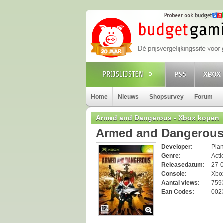
PS5
XBOX 
Home
Nieuws
Shopsurvey
Forum
Armed and Dangerous - Xbox kopen
Armed and Dangerou
Developer:
Pla
Genre:
Acti
Releasedatum:
27-
Console:
Xbo
Aantal views:
759
Ean Codes:
002