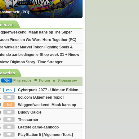
enshattack! (PC)
nieuws
ggeefweekend: Maak kans op The Super
xy movie (2x)!
acon Pines en We Were Here Together (PC)
 de winkels: Marvel Tokon Fighting Souls &
eincarnation
ntendo aanbiedingen e-Shop week 31 + Nieuw
h 2
view: Digimon Story: Time Stranger
reacties
Prijsreactie
Forum
Shopsurvey
PS4
0
Cyberpunk 2077 - Ultimate Edition
PS5
5
bol.com [Algemeen Topic]
1
Weggeefweekend: Maak kans op
Mario Galaxy movie (2x)!
1
Budgy Galgje
3
Theecorner
2
Laatste game-aankoop
7
PlayStation 5 [Algemeen Topic]