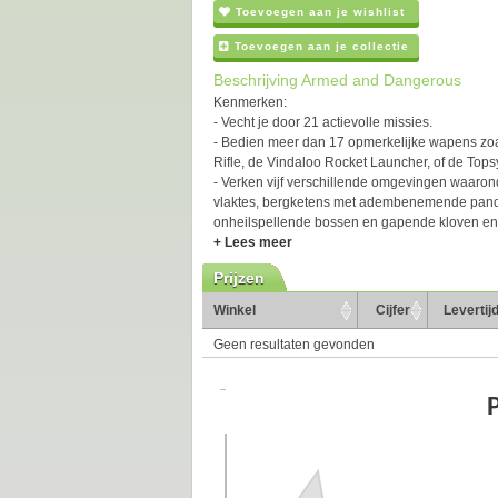
Toevoegen aan je wishlist
Toevoegen aan je collectie
Beschrijving Armed and Dangerous
Kenmerken:
- Vecht je door 21 actievolle missies.
- Bedien meer dan 17 opmerkelijke wapens zoa
Rifle, de Vindaloo Rocket Launcher, of de Tops
- Verken vijf verschillende omgevingen waaro
vlaktes, bergketens met adembenemende pano
onheilspellende bossen en gapende kloven en r
+ Lees meer
Prijzen
Winkel
Cijfer
Levertij
Geen resultaten gevonden