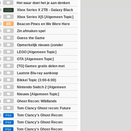
6
Het waar doet het je aan denken
osts wachten!)
8
Xbox Series X 2TB - Galaxy Black
XSX
ition
2
Xbox Series X|S [Algemeen Topic]
0
Beacon Pines en We Were Here
PC) Gratis
6
Zin afmaken spel
4
Guess the Game
2
Opmerkelijk nieuws (zonder
igie)
0
LEGO [Algemeen Topic]
6
GTA [Algemeen Topic]
7
[TG] Games gratis delen met
8
Laatste Blu-ray aankoop
9
Bikkel Topic (3:00-6:00)
0
Nintendo Switch 2 [Algemeen
0
Nieuws [Algemeen Topic]
1
Ghost Recon: Wildlands
]
0
Tom Clancy Ghost recon: Future
6
Tom Clancy's Ghost Recon:
PS4
 - Ultimate Edition
6
Tom Clancy's Ghost Recon:
PS4
 - Standard Edition
1
Tom Clancy's Ghost Recon:
PS4