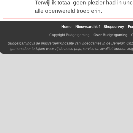
Terwijl ik totaal geen plezier had in u
alle openwereld troep erin.
Home
Nieuwsarchief
Shopsurvey
Fo
Copyright Budgetgaming
Over Budgetgaming
Budgetgaming is de prijsvergelijkingssite van videogames in de Benelux. Onz
gamers door te kijken waar zij de beste prijs, service en kwaliteit kunnen