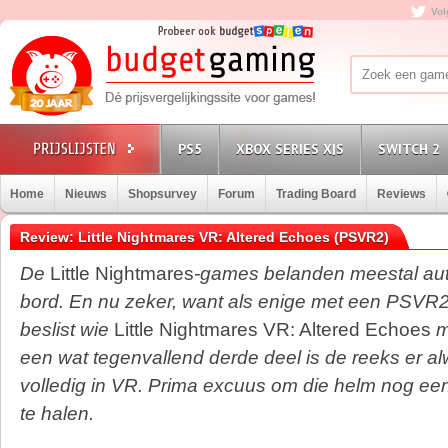
Vol
PS5
XBOX SERIES X|S
SWITCH 2
Home
Nieuws
Shopsurvey
Forum
Trading Board
Reviews
Review: Little Nightmares VR: Altered Echoes (PSVR2)
De
Little Nightmares
-games belanden meestal aut
bord. En nu zeker, want als enige met een PSVR2 
beslist wie
Little Nightmares VR: Altered Echoes
m
een wat tegenvallend derde deel is de reeks er al
volledig in VR. Prima excuus om die helm nog een
te halen.