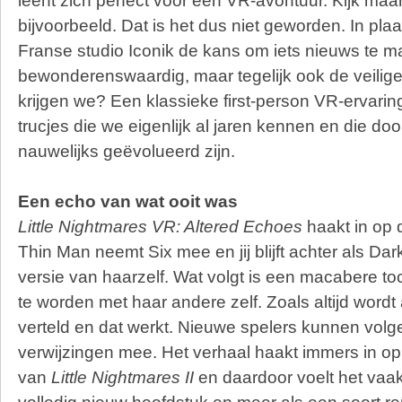
leent zich perfect voor een VR-avontuur. Kijk maa
bijvoorbeeld. Dat is het dus niet geworden. In pl
Franse studio Iconik de kans om iets nieuws te m
bewonderenswaardig, maar tegelijk ook de veilig
krijgen we? Een klassieke first-person VR-ervari
trucjes die we eigenlijk al jaren kennen en die do
nauwelijks geëvolueerd zijn.
Een echo van wat ooit was
Little Nightmares VR: Altered Echoes
haakt in op 
Thin Man neemt Six mee en jij blijft achter als Da
versie van haarzelf. Wat volgt is een macabere t
te worden met haar andere zelf. Zoals altijd word
verteld en dat werkt. Nieuwe spelers kunnen volge
verwijzingen mee. Het verhaal haakt immers in o
van
Little Nightmares II
en daardoor voelt het vaa