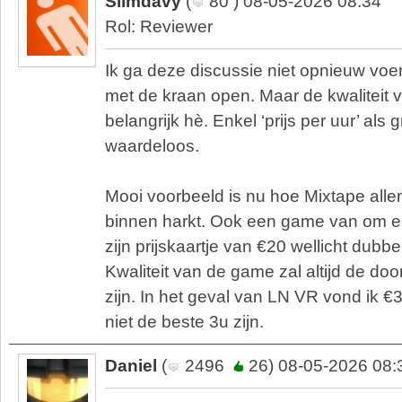
Slimdavy
(
80 ) 08-05-2026 08:34
Rol: Reviewer
Ik ga deze discussie niet opnieuw voe
met de kraan open. Maar de kwaliteit 
belangrijk hè. Enkel ‘prijs per uur’ als
waardeloos.
Mooi voorbeeld is nu hoe Mixtape alle
binnen harkt. Ook een game van om en
zijn prijskaartje van €20 wellicht dubbe
Kwaliteit van de game zal altijd de do
zijn. In het geval van LN VR vond ik €
niet de beste 3u zijn.
Daniel
(
2496
26) 08-05-2026 08: