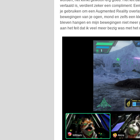
worden; het klinkt gewoon erg goed. Het feit da
vertaald is, verdient zeker een compliment. Ee
je gebruiken om een Augmented Reality overlay
bewegingen van je ogen, mond en zelfs een klei
bleven hangen en mijn bewegingen niet meer g
aan het feit dat ik veel meer bezig was met he