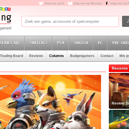
Volg ons op X
Volg ons op Bluesky
Volg ons op 
SERIES X|S
SWITCH 2
PS4
SWITCH
PC
PRE-ORD
Trading Board
Reviews
Columns
Budgetgamers
Contact
Mis j
Recente 
Review: D