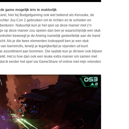
de game mogelijk iets te makkelijk
arel, hier bij Budgetgaming ook wel bekend als Kensuke, de
 rechter Joy-Con 2 gebruiken om te richten en te schieten en
besturen. Natuurlijk kun je het spel op deze manier met z’n
ntje op deze manier zou spelen dan ben je waarschijnlijk een stuk
troller beweegt je de Arwing namelijk gedeeltelijk aan de hand
icht. Als je die twee elementen loskoppelt ben je een stuk
 barrelrolls, terwijl je tegelijkertijd je vijanden uit kunt
je assortiment aan bommen. Die laatste kun je dit keer ook blijven
reikt. Het is hoe dan ook een leuke extra manier om samen met
 dat ik eerder het spel via GameShare of online met mijn vrienden