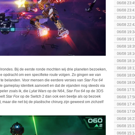
06/08 23:4
06/08 23:4
[Algemeen
06/08 23:1
soldier
06/08 22:4
06/08 19:3
06/08 19:1
06/08 18:3
06/08 18:1
Breakpoint
06/08 18:1
Breakpoint
06/08 18:1
lrondes. Bij de eerste ronde mochten wij drie planeten bezoeken,
Wildlands
 opdracht om een specifieke route volgen. Zo gingen we van
06/08 18:0
a te belanden. Voor mensen die eerdere versies van
Star Fox 64
06/08 18:0
e gameplay identiek aanvoelt en dat de vijanden nog steeds via
06/08 17:5
eler zoals ik, die
Lylat Wars
op de N64,
Star Fox 64
op de 3DS
oelt
Star Fox
op de Switch 2 dan ook een beetje als op bezoek
06/08 17:5
, maar die net bij de plastische chirurg zijn geweest om zichzelf
06/08 17:4
06/08 17:0
06/08 16:2
06/08 15:3
augustus z
06/08 15:1