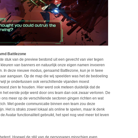
aamd Battlezone
te stuk van de preview bestond uit een gevecht van vier tegen
s, kleuren van banners en natuurlijk onze eigen namen invoeren
n. In deze nieuwe modus, genaamd Battlezone, kun je in twee
elkaar aangaan. Op de map die wij speelden was het de bedoeling
erwijl je ondertussen ook verschillende vijanden moest
 moest zien te houden. Hier werd ook meteen duidelijk dat de
 het eerste potje werd door ons team dan ook zwaar verloren. De
 ons meer op de verschillende sectoren gingen richten en wat
 zich. Met goede communicatie binnen een team zou deze
n. Het is straks zowel lokaal als online te spelen, maar ik denk
de Avatar functionaliteit gebruikt, het spel nog veel meer tot leven
rbeterd. Hoewel de stijl van de personages misschien even