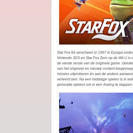
Star Fox 64
verscheen in 1997 in Europa ond
Nintendo 3DS en
Star Fox Zero
op de Wii U is
de vierde versie van de originele game. Gelukk
van het origineel en nieuwe content toegevoeg
missies uitproberen én aan de andere aanwezig
verleerd ben. Na een middagje spelen is in iede
generatie spelers om in een Arwing te stappen.