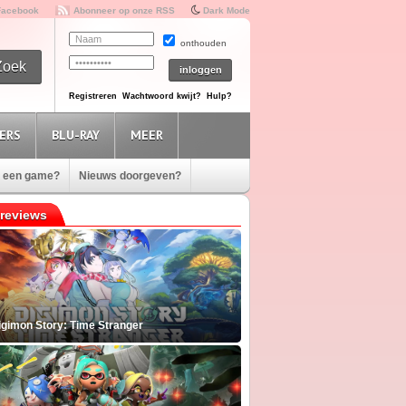
Facebook
Abonneer op onze RSS
Dark Mode
onthouden
Registreren
Wachtwoord kwijt?
Hulp?
ERS
BLU-RAY
MEER
e een game?
Nieuws doorgeven?
reviews
igimon Story: Time Stranger