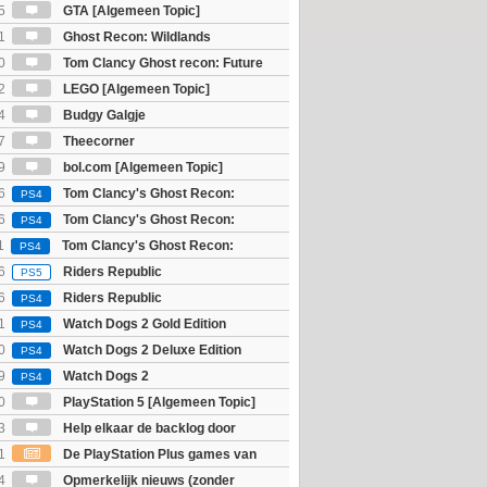
5
GTA [Algemeen Topic]
1
Ghost Recon: Wildlands
]
0
Tom Clancy Ghost recon: Future
2
LEGO [Algemeen Topic]
4
Budgy Galgje
7
Theecorner
9
bol.com [Algemeen Topic]
6
Tom Clancy's Ghost Recon:
PS4
 - Ultimate Edition
6
Tom Clancy's Ghost Recon:
PS4
 - Standard Edition
1
Tom Clancy's Ghost Recon:
PS4
6
Riders Republic
PS5
6
Riders Republic
PS4
1
Watch Dogs 2 Gold Edition
PS4
0
Watch Dogs 2 Deluxe Edition
PS4
9
Watch Dogs 2
PS4
0
PlayStation 5 [Algemeen Topic]
3
Help elkaar de backlog door
1
De PlayStation Plus games van
ijn bekend
4
Opmerkelijk nieuws (zonder