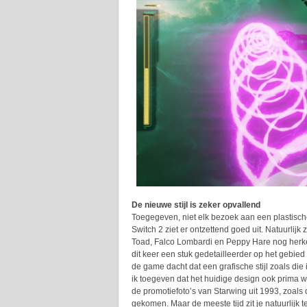
De nieuwe stijl is zeker opvallend
Toegegeven, niet elk bezoek aan een plastische
Switch 2 ziet er ontzettend goed uit. Natuurlij
Toad, Falco Lombardi en Peppy Hare nog herken
dit keer een stuk gedetailleerder op het gebi
de game dacht dat een grafische stijl zoals die
ik toegeven dat het huidige design ook prima wer
de promotiefoto’s van Starwing uit 1993, zoals 
gekomen. Maar de meeste tijd zit je natuurlijk te