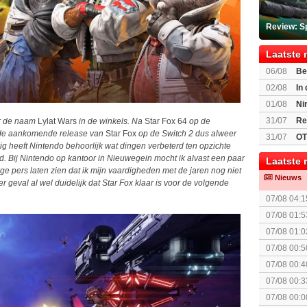
Review: S
Laatste 
06/08
Be
Gratis
02/08
In
Beast of R
01/08
Ni
voor Switc
31/07
Re
er de naam
Lylat Wars
in de winkels. Na
Star Fox 64
op de
 de aankomende release van
Star Fox
op de Switch 2 dus alweer
31/07
OT
ig heeft Nintendo behoorlijk wat dingen verbeterd ten opzichte
d. Bij Nintendo op kantoor in Nieuwegein mocht ik alvast een paar
Laatste 
e pers laten zien dat ik mijn vaardigheden met de jaren nog niet
Nieuws
r geval al wel duidelijk dat Star Fox klaar is voor de volgende
07/08 04:1
07/08 01:5
elkaar.
07/08 01:0
07/08 00:5
Topic]
07/08 00:4
07/08 00:3
Together (
07/08 00:0