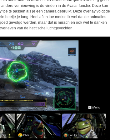
t het nooit storend werd en het verhaal ook qua teksten erg goed
n andere vernieuwing is de vinden in de Avatar functie. Deze kun
 toe te passen als je een camera gebruikt. Deze overlay volgt de
n beetje je tong. Heel af en toe merkte ik wel dat de animaties
oed gevolgd werden, maar dat is misschien ook wel te danken
t overleven van de hectische luchtgevechten.