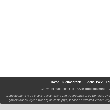
Home
Nieuwsarchief
Shopsurvey
Fo
Copyright Budgetgaming
Over Budgetgaming
Budgetgaming is de prijsvergelijkingssite van videogames in de Benelux. Onz
gamers door te kijken waar zij de beste prijs, service en kwaliteit kunnen