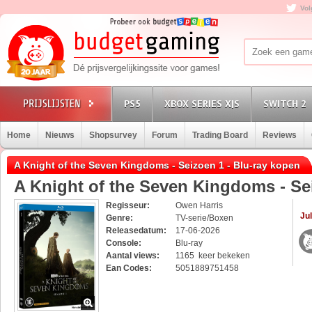
Vol
PS5
XBOX SERIES X|S
SWITCH 2
Home
Nieuws
Shopsurvey
Forum
Trading Board
Reviews
A Knight of the Seven Kingdoms - Seizoen 1 - Blu-ray kopen
A Knight of the Seven Kingdoms - Se
Regisseur:
Owen Harris
Jul
Genre:
TV-serie/Boxen
Releasedatum:
17-06-2026
Console:
Blu-ray
Aantal views:
1165 keer bekeken
Ean Codes:
5051889751458