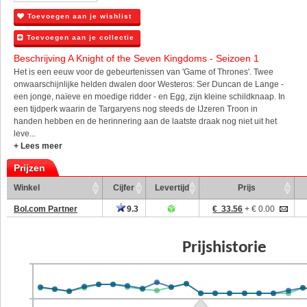
Toevoegen aan je wishlist
Toevoegen aan je collectie
Beschrijving A Knight of the Seven Kingdoms - Seizoen 1
Het is een eeuw voor de gebeurtenissen van 'Game of Thrones'. Twee
onwaarschijnlijke helden dwalen door Westeros: Ser Duncan de Lange -
een jonge, naïeve en moedige ridder - en Egg, zijn kleine schildknaap. In
een tijdperk waarin de Targaryens nog steeds de IJzeren Troon in
handen hebben en de herinnering aan de laatste draak nog niet uit het
leve...
+ Lees meer
Prijzen
Winkel
Cijfer
Levertijd
Prijs
Bol.com Partner
9.3
€ 33.56
+ € 0.00