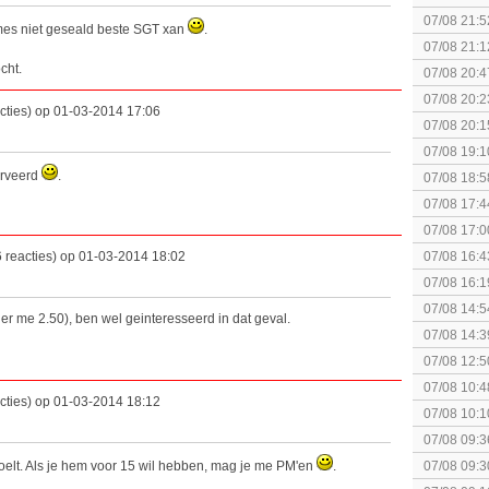
collectie
07/08 21:5
mes niet geseald beste SGT xan
.
07/08 21:1
cht.
07/08 20:4
spel! (3 p
07/08 20:2
cties) op 01-03-2014 17:06
07/08 20:1
politiek/rel
07/08 19:1
erveerd
.
07/08 18:5
[Algemeen
07/08 17:4
Topic]
07/08 17:0
 reacties) op 01-03-2014 18:02
07/08 16:4
07/08 16:1
Nintendo S
07/08 14:5
r me 2.50), ben wel geinteresseerd in dat geval.
07/08 14:3
07/08 12:5
07/08 10:4
cties) op 01-03-2014 18:12
Special Ed
07/08 10:1
Together (
07/08 09:3
edoelt. Als je hem voor 15 wil hebben, mag je me PM'en
.
07/08 09:3