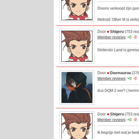
Dixons verkoopt zijn ga
Metroid: Other M is verko
Door
Shigeru
(753 rea
Member reviews
:
+0
-0
Nintendo Land is geres
Door
Daemauroa
(276
Member reviews
:
+0
-0
dus DQM 2 wel? ( herinne
Door
Shigeru
(753 rea
Member reviews
:
+0
-0
Ik begrijp niet wat je b