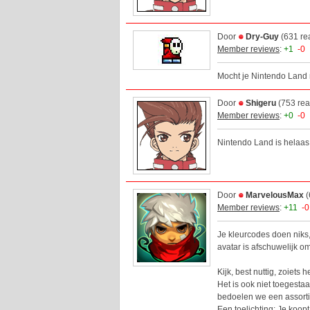
Door
Dry-Guy
(631 re
Member reviews
:
+1
-0
Mocht je Nintendo Land 
Door
Shigeru
(753 rea
Member reviews
:
+0
-0
Nintendo Land is helaas
Door
MarvelousMax
(
Member reviews
:
+11
-0
Je kleurcodes doen niks,
avatar is afschuwelijk om
Kijk, best nuttig, zoiets h
Het is ook niet toegest
bedoelen we een assorti
Een toelichting: Je koop