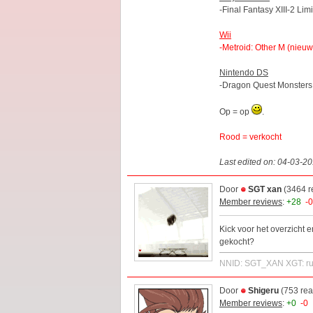
-Final Fantasy XIII-2 Lim
Wii
-Metroid: Other M (nieuw,
Nintendo DS
-Dragon Quest Monsters: 
Op = op
.
Rood = verkocht
Last edited on: 04-03-2
Door
SGT xan
(3464 r
Member reviews
:
+28
-0
Kick voor het overzicht 
gekocht?
NNID: SGT_XAN XGT: ru
Door
Shigeru
(753 rea
Member reviews
:
+0
-0