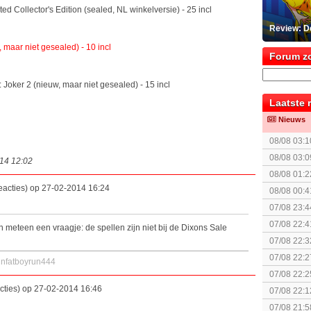
ited Collector's Edition (sealed, NL winkelversie) - 25 incl
Review: D
 maar niet gesealed) - 10 incl
Forum z
Joker 2 (nieuw, maar niet gesealed) - 15 incl
Laatste 
Nieuws
08/08 03:1
08/08 03:0
014 12:02
The Super 
08/08 01:2
eacties) op 27-02-2014 16:24
08/08 00:4
07/08 23:4
(uitgespe
07/08 22:4
en meteen een vraagje: de spellen zijn niet bij de Dixons Sale
07/08 22:3
07/08 22:2
nfatboyrun444
07/08 22:2
cties) op 27-02-2014 16:46
07/08 22:1
elkaar.
07/08 21:5