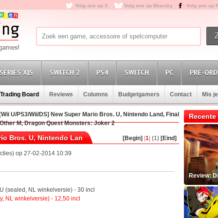
Volg ons op X
Volg ons op Bluesky
Volg ons op 
SERIES X|S
SWITCH 2
PS4
SWITCH
PC
PRE-ORD
Trading Board
Reviews
Columns
Budgetgamers
Contact
Mis j
[Wii U/PS3/Wii/DS] New Super Mario Bros. U, Nintendo Land, Final
Recente 
: Other M, Dragon Quest Monsters: Joker 2
io Bros. U, Nintendo Lan
[Begin]
|
1
|
(1)
[Eind]
cties) op 27-02-2014 10:39
Review: D
 (sealed, NL winkelversie) - 30 incl
, NL winkelversie) - 12,50 incl