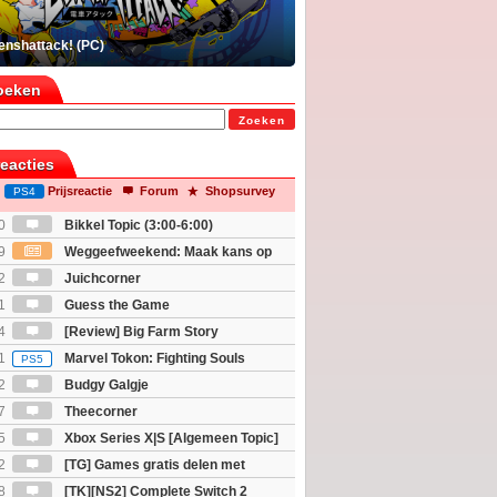
enshattack! (PC)
oeken
Zoeken
reacties
Prijsreactie
Forum
Shopsurvey
PS4
0
Bikkel Topic (3:00-6:00)
9
Weggeefweekend: Maak kans op
Mario Galaxy movie (2x)!
2
Juichcorner
1
Guess the Game
4
[Review] Big Farm Story
eld op SteamDeck)
1
Marvel Tokon: Fighting Souls
PS5
2
Budgy Galgje
7
Theecorner
5
Xbox Series X|S [Algemeen Topic]
2
[TG] Games gratis delen met
8
[TK][NS2] Complete Switch 2