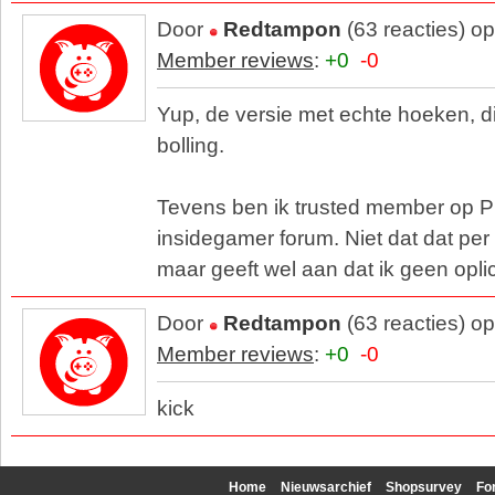
Door
Redtampon
(63 reacties) o
Member reviews
:
+0
-0
Yup, de versie met echte hoeken, d
bolling.
Tevens ben ik trusted member op Pi
insidegamer forum. Niet dat dat pe
maar geeft wel aan dat ik geen oplic
Door
Redtampon
(63 reacties) o
Member reviews
:
+0
-0
kick
Home
Nieuwsarchief
Shopsurvey
Fo