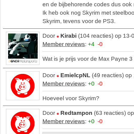
en de bijbehorende codes dus ook n
Ik heb ook nog Skyrim met steelbo
Skyrim, tevens voor de PS3.
Door
Kirabi
(104 reacties) op 13-
Member reviews
:
+4
-0
Wat is je prijs voor de Max Payne 
Door
EmielcpNL
(49 reacties) op
Member reviews
:
+0
-0
Hoeveel voor Skyrim?
Door
Redtampon
(63 reacties) o
Member reviews
:
+0
-0