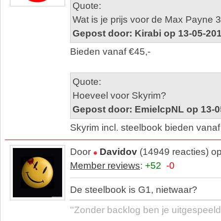
Quote:
Wat is je prijs voor de Max Payne
Gepost door: Kirabi op 13-05-20
Bieden vanaf €45,-
Quote:
Hoeveel voor Skyrim?
Gepost door: EmielcpNL op 13-0
Skyrim incl. steelbook bieden vanaf
Door
Davidov
(14949 reacties) o
Member reviews
:
+52
-0
De steelbook is G1, nietwaar?
''Zonder backlog ben je uitgespeeld.