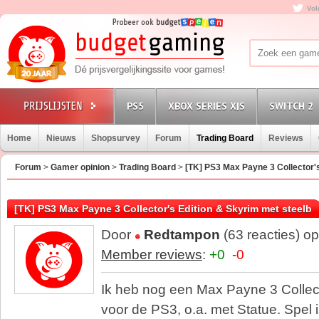
Vol
PS5
XBOX SERIES X|S
SWITCH 2
Home
Nieuws
Shopsurvey
Forum
Trading Board
Reviews
Forum
>
Gamer opinion
>
Trading Board
>
[TK] PS3 Max Payne 3 Collector'
[TK] PS3 Max Payne 3 Collector's Edition & Skyrim met steelb
Door
Redtampon
(63 reacties) o
Member reviews
:
+0
-0
Ik heb nog een Max Payne 3 Collecto
voor de PS3, o.a. met Statue. Spel 