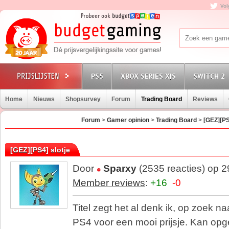
Vol
PS5
XBOX SERIES X|S
SWITCH 2
Home
Nieuws
Shopsurvey
Forum
Trading Board
Reviews
Forum
>
Gamer opinion
>
Trading Board
>
[GEZ][PS
[GEZ][PS4] slotje
Door
Sparxy
(2535 reacties) op 
Member reviews
:
+16
-0
Titel zegt het al denk ik, op zoek n
PS4 voor een mooi prijsje. Kan op