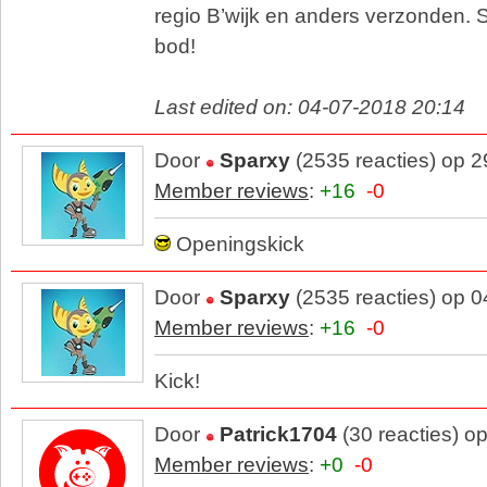
regio B’wijk en anders verzonden. 
bod!
Last edited on: 04-07-2018 20:14
Door
Sparxy
(2535 reacties) op 
Member reviews
:
+16
-0
Openingskick
Door
Sparxy
(2535 reacties) op 
Member reviews
:
+16
-0
Kick!
Door
Patrick1704
(30 reacties) o
Member reviews
:
+0
-0