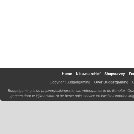
Home
Nieuwsarchief
Shopsurvey
Fo
Copyright Budgetgaming
Over Budgetgaming
Budgetgaming is de prijsvergelijkingssite van videogames in de Benelux. Onz
gamers door te kijken waar zij de beste prijs, service en kwaliteit kunnen