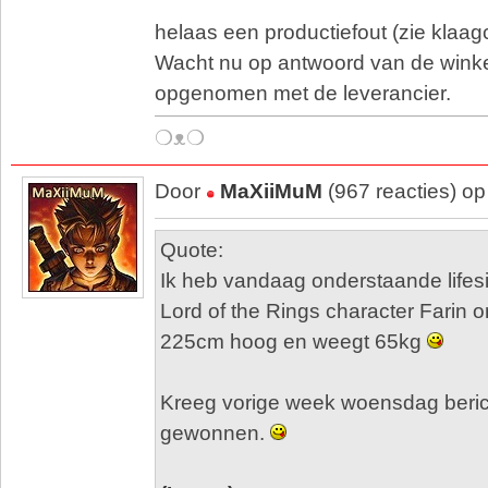
helaas een productiefout (zie klaagc
Wacht nu op antwoord van de winke
opgenomen met de leverancier.
❍ᴥ❍
Door
MaXiiMuM
(967 reacties) o
Quote:
Ik heb vandaag onderstaande lifes
Lord of the Rings character Farin o
225cm hoog en weegt 65kg
Kreeg vorige week woensdag berich
gewonnen.