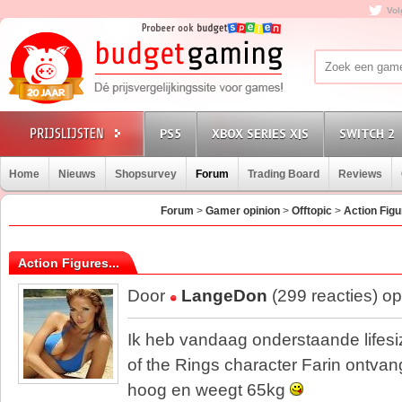
Vol
PS5
XBOX SERIES X|S
SWITCH 2
Home
Nieuws
Shopsurvey
Forum
Trading Board
Reviews
Forum
>
Gamer opinion
>
Offtopic
>
Action Figur
Action Figures...
Door
LangeDon
(299 reacties) o
Ik heb vandaag onderstaande lifesi
of the Rings character Farin ontvan
hoog en weegt 65kg