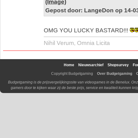
(Image)
Gepost door: LangeDon op 14-03
OMG YOU LUCKY BASTARD!!!
Nihil Verum, Omnia Licita
Home
Nieuwsarchief
Shopsurvey
Fo
Copyright Budgetgaming
Over Budgetgaming
Budgetgaming is de prijsvergelijkingssite van videogames in de Benelux. Onz
gamers door te kijken waar zij de beste prijs, service en kwaliteit kunnen