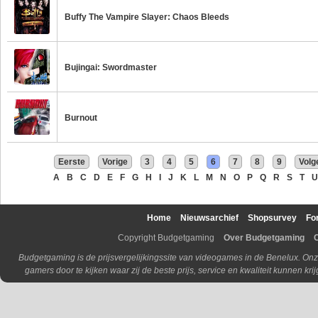
Buffy The Vampire Slayer: Chaos Bleeds
Bujingai: Swordmaster
Burnout
Eerste
Vorige
3
4
5
6
7
8
9
Volg
A
B
C
D
E
F
G
H
I
J
K
L
M
N
O
P
Q
R
S
T
U
Home
Nieuwsarchief
Shopsurvey
Fo
Copyright Budgetgaming
Over Budgetgaming
Budgetgaming is de prijsvergelijkingssite van videogames in de Benelux. Onz
gamers door te kijken waar zij de beste prijs, service en kwaliteit kunnen