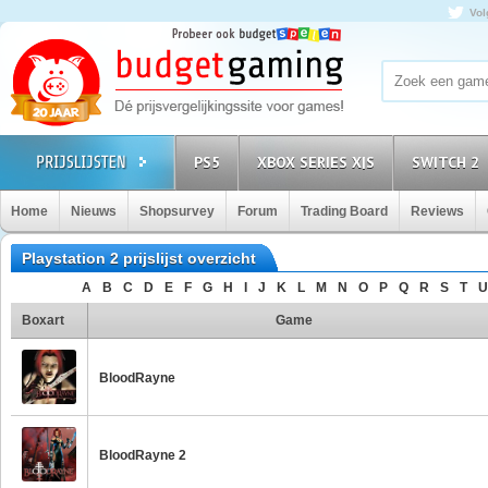
Vol
PS5
XBOX SERIES X|S
SWITCH 2
Home
Nieuws
Shopsurvey
Forum
Trading Board
Reviews
Playstation 2 prijslijst overzicht
A
B
C
D
E
F
G
H
I
J
K
L
M
N
O
P
Q
R
S
T
U
Boxart
Game
BloodRayne
BloodRayne 2