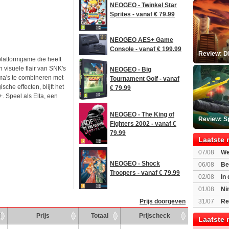
NEOGEO - Twinkel Star
Sprites - vanaf € 79.99
NEOGEO AES+ Game
Console - vanaf € 199.99
Review: D
platformgame die heeft
 visuele flair van SNK's
NEOGEO - Big
ma's te combineren met
Tournament Golf - vanaf
che effecten, blijft het
€ 79.99
 Speel als Elta, een
NEOGEO - The King of
Review: S
Fighters 2002 - vanaf €
79.99
Laatste 
07/08
We
Mario Gala
NEOGEO - Shock
06/08
Be
Troopers - vanaf € 79.99
Gratis
02/08
In
Beast of R
01/08
Ni
voor Switc
31/07
Re
Prijs doorgeven
d
Prijs
Totaal
Prijscheck
Laatste 