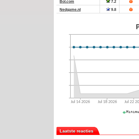
Bol.com
7.2
Nedgame.nl
9.8
Laatste reacties