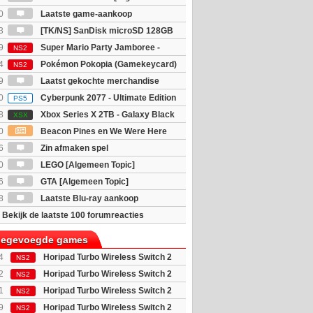
0
Laatste game-aankoop
3
[TK/NS] SanDisk microSD 128GB
9
Super Mario Party Jamboree -
NS2
witch 2 Edition
4
Pokémon Pokopia (Gamekeycard)
NS2
9
Laatst gekochte merchandise
0
Cyberpunk 2077 - Ultimate Edition
PS5
8
Xbox Series X 2TB - Galaxy Black
XSX
ition
0
Beacon Pines en We Were Here
PC) Gratis
6
Zin afmaken spel
0
LEGO [Algemeen Topic]
6
GTA [Algemeen Topic]
8
Laatste Blu-ray aankoop
Bekijk de laatste 100 forumreacties
toegevoegde games
4
Horipad Turbo Wireless Switch 2
NS2
 (Pokemon...
2
Horipad Turbo Wireless Switch 2
NS2
 (Pokemon...
1
Horipad Turbo Wireless Switch 2
NS2
(Animal C...
9
Horipad Turbo Wireless Switch 2
NS2