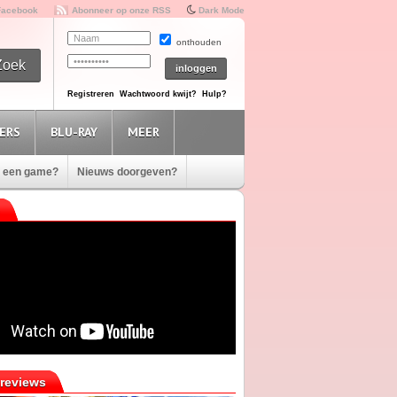
Facebook
Abonneer op onze RSS
Dark Mode
onthouden
Registreren
Wachtwoord kwijt?
Hulp?
ERS
BLU-RAY
MEER
e een game?
Nieuws doorgeven?
reviews