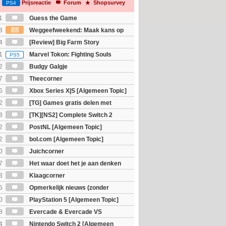
Prijsreactie
Forum
Shopsurvey
PS4
1
Guess the Game
8
Weggeefweekend: Maak kans op
Mario Galaxy movie (2x)!
4
[Review] Big Farm Story
eld op SteamDeck)
1
Marvel Tokon: Fighting Souls
PS5
2
Budgy Galgje
7
Theecorner
5
Xbox Series X|S [Algemeen Topic]
2
[TG] Games gratis delen met
8
[TK][NS2] Complete Switch 2
2
PostNL [Algemeen Topic]
2
bol.com [Algemeen Topic]
0
Juichcorner
7
Het waar doet het je aan denken
osts wachten!)
3
Klaagcorner
5
Opmerkelijk nieuws (zonder
igie)
0
PlayStation 5 [Algemeen Topic]
8
Evercade & Evercade VS
 Topic]
4
Nintendo Switch 2 [Algemeen