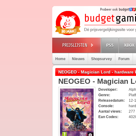
PS5
XBOX 
Home
Nieuws
Shopsurvey
Forum
NEOGEO - Magician Lord - hardware
NEOGEO - Magician L
Developer:
Alp
Genre:
Plat
Releasedatum:
12-
Console:
har
Aantal views:
277
Ean Codes:
402