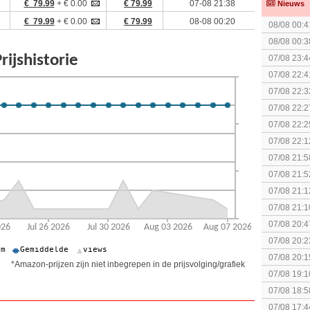
€ 79.99
+ € 0.00
€ 79.99
07-08 21:38
Nieuws
€ 79.99
+ € 0.00
€ 79.99
08-08 00:20
08/08 00:4
08/08 00:3
The Super 
07/08 23:4
(uitgespe
07/08 22:4
07/08 22:3
07/08 22:2
07/08 22:2
07/08 22:1
elkaar.
07/08 21:5
collectie
07/08 21:5
07/08 21:1
07/08 21:1
07/08 20:4
spel! (3 p
07/08 20:2
07/08 20:1
*Amazon-prijzen zijn niet inbegrepen in de prijsvolging/grafiek
politiek/rel
07/08 19:1
07/08 18:5
[Algemeen
07/08 17:4