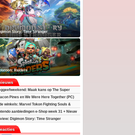
igimon Story: Time Stranger
platoon: Raiders
nieuws
ggeefweekend: Maak kans op The Super
xy movie (2x)!
acon Pines en We Were Here Together (PC)
 de winkels: Marvel Tokon Fighting Souls &
eincarnation
ntendo aanbiedingen e-Shop week 31 + Nieuw
h 2
view: Digimon Story: Time Stranger
reacties