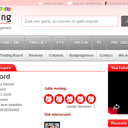
Volg ons op X
Volg ons op Bluesky
Volg ons op 
SERIES X|S
SWITCH 2
PS4
SWITCH
PC
PRE-ORD
Trading Board
Reviews
Columns
Budgetgamers
Contact
Mis j
 kopen
YouTube
ord
ha Denshi
Jullie mening:
form
11-2026
dware
 keer bekeken
Aantal stemmen: 1
0628550400
Ook interessant:
Recente 