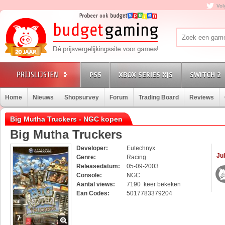
Vol
PS5
XBOX SERIES X|S
SWITCH 2
Home
Nieuws
Shopsurvey
Forum
Trading Board
Reviews
Big Mutha Truckers - NGC kopen
Big Mutha Truckers
Developer:
Eutechnyx
Jul
Genre:
Racing
Releasedatum:
05-09-2003
Console:
NGC
Aantal views:
7190 keer bekeken
Ean Codes:
5017783379204