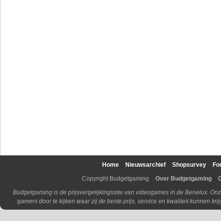
Home
Nieuwsarchief
Shopsurvey
Fo
Copyright Budgetgaming
Over Budgetgaming
Budgetgaming is de prijsvergelijkingssite van videogames in de Benelux. Onz
gamers door te kijken waar zij de beste prijs, service en kwaliteit kunnen