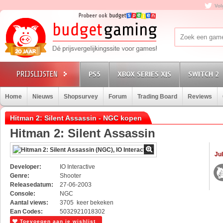
Vol
PS5
XBOX SERIES X|S
SWITCH 2
Home
Nieuws
Shopsurvey
Forum
Trading Board
Reviews
Hitman 2: Silent Assassin - NGC kopen
Hitman 2: Silent Assassin
Jul
Developer:
IO Interactive
Genre:
Shooter
Releasedatum:
27-06-2003
Console:
NGC
Aantal views:
3705 keer bekeken
Ean Codes:
5032921018302
Toevoegen aan je wishlist