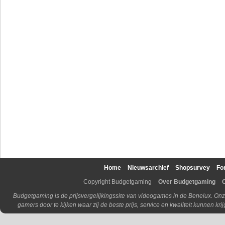
Home
Nieuwsarchief
Shopsurvey
Fo
Copyright Budgetgaming
Over Budgetgaming
Budgetgaming is de prijsvergelijkingssite van videogames in de Benelux. Onz
gamers door te kijken waar zij de beste prijs, service en kwaliteit kunnen