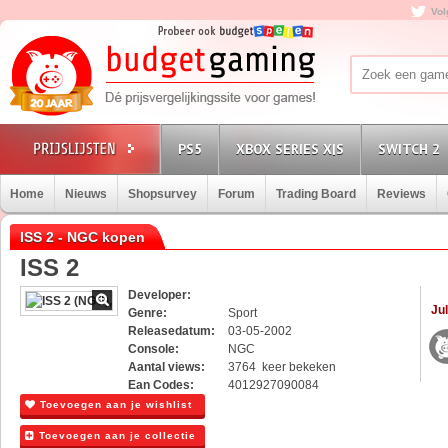
Vol
PS5
XBOX SERIES X|S
SWITCH 2
Home
Nieuws
Shopsurvey
Forum
Trading Board
Reviews
ISS 2 - NGC kopen
ISS 2
Developer:
Jul
Genre:
Sport
Releasedatum:
03-05-2002
Console:
NGC
Aantal views:
3764 keer bekeken
Ean Codes:
4012927090084
Toevoegen aan je wishlist
Toevoegen aan je collectie