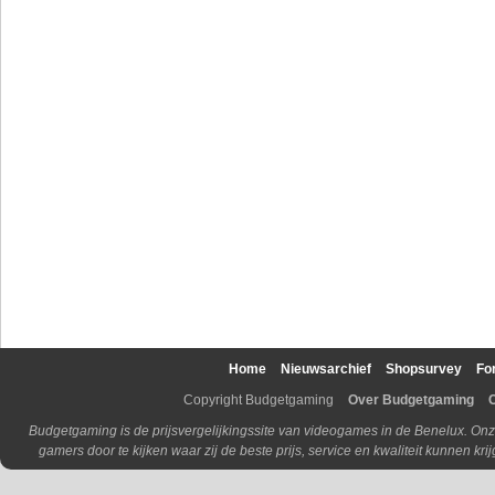
Home
Nieuwsarchief
Shopsurvey
Fo
Copyright Budgetgaming
Over Budgetgaming
Budgetgaming is de prijsvergelijkingssite van videogames in de Benelux. Onz
gamers door te kijken waar zij de beste prijs, service en kwaliteit kunnen