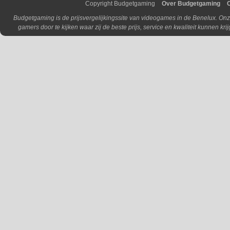
Copyright Budgetgaming
Over Budgetgaming
Budgetgaming is de prijsvergelijkingssite van videogames in de Benelux. Onz
gamers door te kijken waar zij de beste prijs, service en kwaliteit kunnen