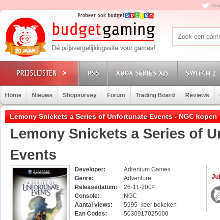
Vol
PS5
XBOX SERIES X|S
SWITCH 2
Home
Nieuws
Shopsurvey
Forum
Trading Board
Reviews
Lemony Snickets a Series of Unfortunate Events - NGC kopen
Lemony Snickets a Series of U
Events
Developer:
Adrenium Games
Jul
Genre:
Adventure
Releasedatum:
26-11-2004
Console:
NGC
Aantal views:
5995 keer bekeken
Ean Codes:
5030917025600