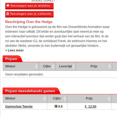
5030917034817
Toevoegen aan je wishlist
Toevoegen aan je collectie
Beschrijving Over the Hedge
Over the Hedge is gebaseerd op de film van DreamWorks Animation waar
iedereen naar uitkijkt. Dit wilde en avontuurlijke spel neemt je mee op
een interactief avontuur dat verder gaat dan het verhaal van de film. In de
rol van de wasbeer GJ, de schildpad Freek, de eekhoorn Hammy en het
stinkdier Stella, verander je een buitenwijk vol gevaarlijke hindern...
+ Lees meer
Prijzen
Winkel
Cijfer
Levertijd
Prijs
Geen resultaten gevonden
Prijzen tweedehands games
Winkel
Cijfer
Prijs
Gameshop Twente
8.8
€ 12.00