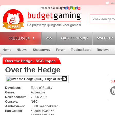
Vol
PS5
XBOX SERIES X|S
SWITCH 2
Home
Nieuws
Shopsurvey
Forum
Trading Board
Reviews
Over the Hedge - NGC kopen
Over the Hedge
Jul
Developer:
Edge of Reality
Genre:
Adventure
Releasedatum:
23-06-2006
Console:
NGC
Aantal views:
3880 keer bekeken
Ean Codes:
5030917034862