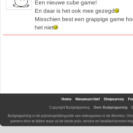
Een nieuwe cube game!
En daar is het ook mee gezegd
Misschien best een grappige game hoo
het niet
Home
Nieuwsarchief
Shopsurvey
Fo
Copyright Budgetgaming
Over Budgetgaming
Budgetgaming is de prijsvergelijkingssite van videogames in de Benelux. Onz
gamers door te kijken waar zij de beste prijs, service en kwaliteit kunnen