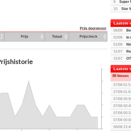
9
Super 
10
Star 
Laatste 
Prijs doorgeven
06/08
Be
Gratis
d
Prijs
Totaal
Prijscheck
02/08
In
Beast of R
01/08
Ni
voor Switc
31/07
Re
31/07
OT
Laatste 
Nieuws
07/08 01:5
elkaar.
07/08 01:0
07/08 00:5
Topic]
07/08 00:4
07/08 00:3
Together (
07/08 00:0
06/08 23:4