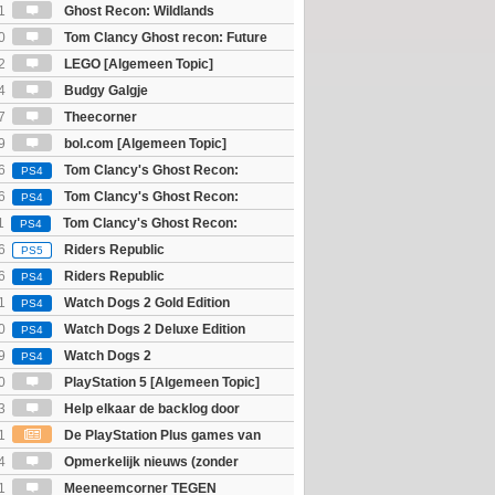
1
Ghost Recon: Wildlands
]
0
Tom Clancy Ghost recon: Future
2
LEGO [Algemeen Topic]
4
Budgy Galgje
7
Theecorner
9
bol.com [Algemeen Topic]
6
Tom Clancy's Ghost Recon:
PS4
 - Ultimate Edition
6
Tom Clancy's Ghost Recon:
PS4
 - Standard Edition
1
Tom Clancy's Ghost Recon:
PS4
6
Riders Republic
PS5
6
Riders Republic
PS4
1
Watch Dogs 2 Gold Edition
PS4
0
Watch Dogs 2 Deluxe Edition
PS4
9
Watch Dogs 2
PS4
0
PlayStation 5 [Algemeen Topic]
3
Help elkaar de backlog door
1
De PlayStation Plus games van
ijn bekend
4
Opmerkelijk nieuws (zonder
igie)
1
Meeneemcorner TEGEN