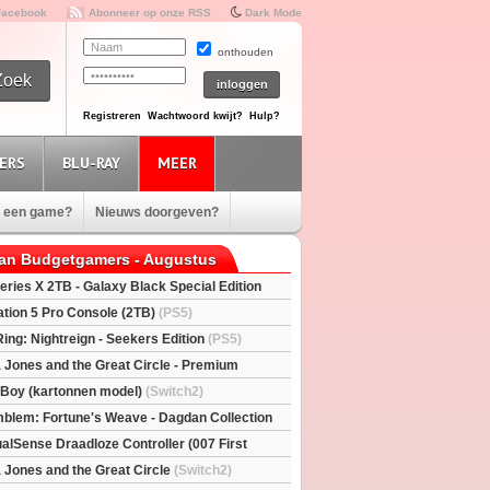
Facebook
Abonneer op onze RSS
Dark Mode
onthouden
Registreren
Wachtwoord kwijt?
Hulp?
ERS
BLU-RAY
MEER
e een game?
Nieuws doorgeven?
van Budgetgamers - Augustus
eries X 2TB - Galaxy Black Special Edition
esX)
ation 5 Pro Console (2TB)
(PS5)
Ring: Nightreign - Seekers Edition
(PS5)
a Jones and the Great Circle - Premium
S5)
l Boy (kartonnen model)
(Switch2)
mblem: Fortune's Weave - Dagdan Collection
alSense Draadloze Controller (007 First
ted Edition)
(PS5)
a Jones and the Great Circle
(Switch2)