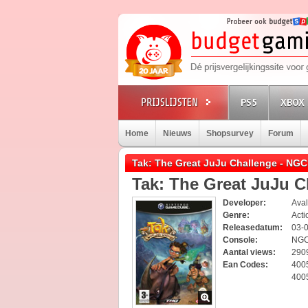
PS5
XBOX 
Home
Nieuws
Shopsurvey
Forum
Tak: The Great JuJu Challenge - NG
Tak: The Great JuJu C
Developer:
Ava
Genre:
Acti
Releasedatum:
03-
Console:
NG
Aantal views:
290
Ean Codes:
400
400