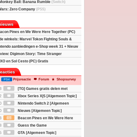
Monkey Ball: Banana Rumble
(Switch)
Wars: Zero Company
(PS5)
nieuws
acon Pines en We Were Here Together (PC)
 de winkels: Marvel Tokon Fighting Souls &
eincarnation
ntendo aanbiedingen e-Shop week 31 + Nieuw
h 2
view: Digimon Story: Time Stranger
XO en Sol Cesto (PC) Gratis
reacties
Prijsreactie
Forum
Shopsurvey
PS4
3
[TG] Games gratis delen met
2
Xbox Series X|S [Algemeen Topic]
0
Nintendo Switch 2 [Algemeen
0
Nieuws [Algemeen Topic]
3
Beacon Pines en We Were Here
PC) Gratis
8
Guess the Game
5
GTA [Algemeen Topic]