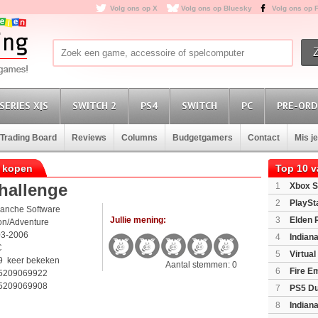
Volg ons op X
Volg ons op Bluesky
Volg ons op 
SERIES X|S
SWITCH 2
PS4
SWITCH
PC
PRE-ORD
Trading Board
Reviews
Columns
Budgetgamers
Contact
Mis j
C kopen
Top 10 
hallenge
1
Xbox S
(XboxSeri
2
PlaySt
lanche Software
Jullie mening:
3
Elden 
on/Adventure
03-2006
4
Indian
C
Edition
(P
5
Virtua
9 keer bekeken
Aantal stemmen: 0
6
Fire E
5209069922
(Switch2)
5209069908
7
PS5 Du
Light Limi
8
Indian