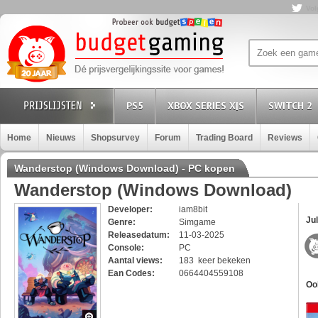
Vol
PS5
XBOX SERIES X|S
SWITCH 2
Home
Nieuws
Shopsurvey
Forum
Trading Board
Reviews
Wanderstop (Windows Download) - PC kopen
Wanderstop (Windows Download)
Developer:
iam8bit
Jul
Genre:
Simgame
Releasedatum:
11-03-2025
Console:
PC
Aantal views:
183 keer bekeken
Ean Codes:
0664404559108
Oo