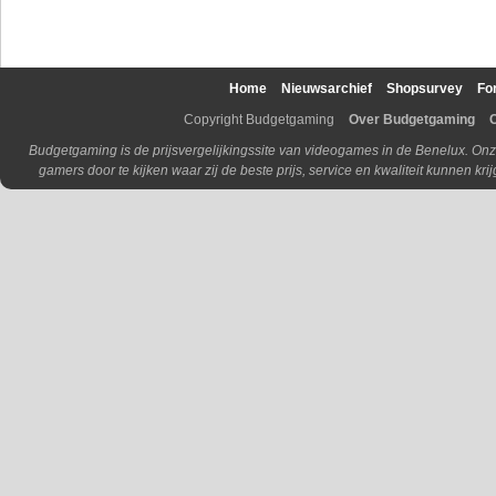
Home
Nieuwsarchief
Shopsurvey
Fo
Copyright Budgetgaming
Over Budgetgaming
Budgetgaming is de prijsvergelijkingssite van videogames in de Benelux. Onz
gamers door te kijken waar zij de beste prijs, service en kwaliteit kunnen