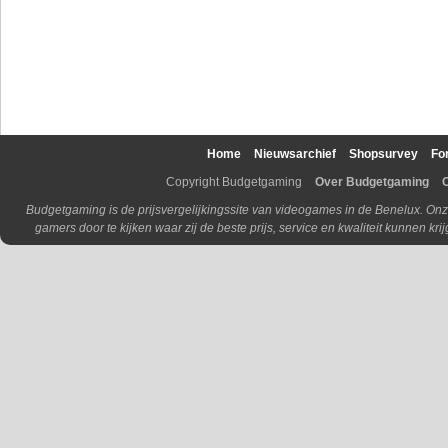
Home
Nieuwsarchief
Shopsurvey
Fo
Copyright Budgetgaming
Over Budgetgaming
Budgetgaming is de prijsvergelijkingssite van videogames in de Benelux. Onz
gamers door te kijken waar zij de beste prijs, service en kwaliteit kunnen