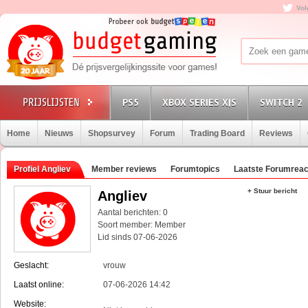
Vol
PS5
XBOX SERIES X|S
SWITCH 2
Home
Nieuws
Shopsurvey
Forum
Trading Board
Reviews
Profiel Angliev
Member reviews
Forumtopics
Laatste Forumreac
+ Stuur bericht
Angliev
Aantal berichten: 0
Soort member: Member
Lid sinds 07-06-2026
Geslacht:
vrouw
Laatst online:
07-06-2026 14:42
Website: