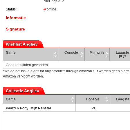
Niet ingevuld
Status:
offline
Informatie
Signature
Wishlist Angliev
Game
Console
Mijn prijs
Laagste
prijs
Geen resultaten gevonden
*We do not issue alerts for any products through Amazon / Er worden geen alerts
Amazon verkocht worden.
Collectie Angliev
Game
Console
Laagste 
Paard & Pony: Mijn Renstal
PC