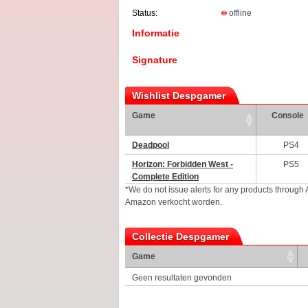
Status:
offline
Informatie
Signature
Wishlist Despgamer
Game
Console
Deadpool
PS4
Horizon: Forbidden West -
PS5
Complete Edition
*We do not issue alerts for any products through
Amazon verkocht worden.
Collectie Despgamer
Game
Geen resultaten gevonden