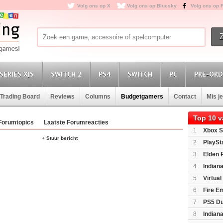
Volg ons op X
Volg ons op Bluesky
Volg ons op 
SERIES X|S
SWITCH 2
PS4
SWITCH
PC
PRE-ORD
Trading Board
Reviews
Columns
Budgetgamers
Contact
Mis j
Top 10 
Forumtopics
Laatste Forumreacties
1
Xbox S
+ Stuur bericht
(XboxSeri
2
PlaySt
3
Elden 
4
Indian
Edition
(P
5
Virtua
6
Fire E
(Switch2)
7
PS5 Du
Light Limi
8
Indian