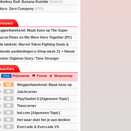
Monkey Ball: Banana Rumble
(Switch)
Wars: Zero Company
(PS5)
nieuws
ggeefweekend: Maak kans op The Super
xy movie (2x)!
acon Pines en We Were Here Together (PC)
 de winkels: Marvel Tokon Fighting Souls &
eincarnation
ntendo aanbiedingen e-Shop week 31 + Nieuw
h 2
view: Digimon Story: Time Stranger
reacties
Prijsreactie
Forum
Shopsurvey
PS4
6
Weggeefweekend: Maak kans op
Mario Galaxy movie (2x)!
8
Juichcorner
0
PlayStation 5 [Algemeen Topic]
5
Theecorner
3
bol.com [Algemeen Topic]
9
Het waar doet het je aan denken
osts wachten!)
8
Evercade & Evercade VS