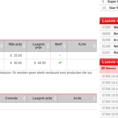
9
Super 
10
Star 
Laatste 
07/08
We
Mario Gala
06/08
Be
Gratis
02/08
In
Mijn prijs
Laagste
Mail*
Actie
Beast of R
01/08
Ni
prijs
voor Switc
31/07
Re
€
25.00
Laatste 
€
30.00
€ 46.95
Nieuws
 Amazon / Er worden geen alerts verstuurd voor producten die via
07/08 19:3
The Super 
07/08 19:1
07/08 19:1
07/08 19:0
Console
Laagste prijs
Actie
07/08 19:0
07/08 18:5
spel! (3 p
07/08 18:5