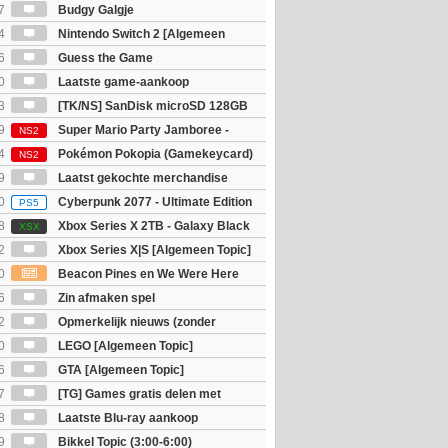
 Topic]
7
Budgy Galgje
4
Nintendo Switch 2 [Algemeen
6
Guess the Game
0
Laatste game-aankoop
3
[TK/NS] SanDisk microSD 128GB
9
Super Mario Party Jamboree -
NS2
witch 2 Edition
4
Pokémon Pokopia (Gamekeycard)
NS2
9
Laatst gekochte merchandise
0
Cyberpunk 2077 - Ultimate Edition
PS5
8
Xbox Series X 2TB - Galaxy Black
XSX
ition
2
Xbox Series X|S [Algemeen Topic]
0
Beacon Pines en We Were Here
PC) Gratis
6
Zin afmaken spel
2
Opmerkelijk nieuws (zonder
igie)
0
LEGO [Algemeen Topic]
6
GTA [Algemeen Topic]
7
[TG] Games gratis delen met
8
Laatste Blu-ray aankoop
9
Bikkel Topic (3:00-6:00)