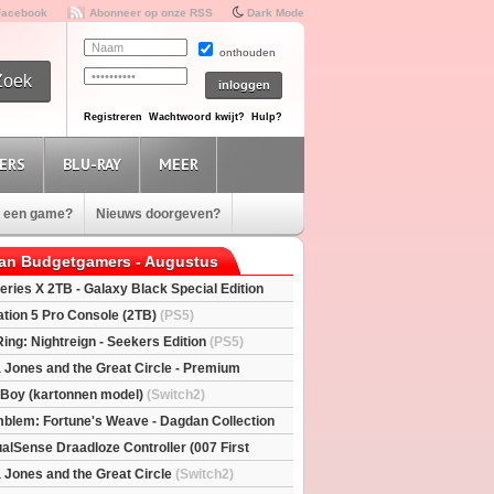
Facebook
Abonneer op onze RSS
Dark Mode
onthouden
Registreren
Wachtwoord kwijt?
Hulp?
ERS
BLU-RAY
MEER
e een game?
Nieuws doorgeven?
van Budgetgamers - Augustus
eries X 2TB - Galaxy Black Special Edition
esX)
ation 5 Pro Console (2TB)
(PS5)
Ring: Nightreign - Seekers Edition
(PS5)
a Jones and the Great Circle - Premium
S5)
l Boy (kartonnen model)
(Switch2)
mblem: Fortune's Weave - Dagdan Collection
alSense Draadloze Controller (007 First
ted Edition)
(PS5)
a Jones and the Great Circle
(Switch2)