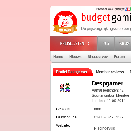
PS5
XBOX 
Home
Nieuws
Shopsurvey
Forum
Profiel Despgamer
Member reviews
Despgamer
Aantal berichten: 42
Soort member: Member
Lid sinds 11-09-2014
Geslacht:
man
Laatst online:
02-08-2026 14:05
Website:
Niet ingevuld