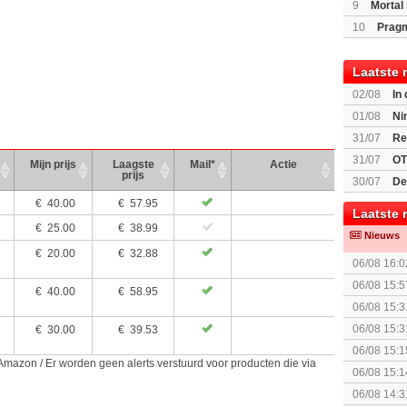
(Switch2)
9
Mortal 
10
Prag
Laatste 
02/08
In
Beast of R
01/08
Ni
voor Switc
31/07
Re
31/07
OT
Mijn prijs
Laagste
Mail*
Actie
prijs
30/07
De
bekend
€
40.00
€ 57.95
Laatste 
€
25.00
€ 38.99
Nieuws
€
20.00
€ 32.88
06/08 16:0
06/08 15:5
€
40.00
€ 58.95
06/08 15:3
06/08 15:3
€
30.00
€ 39.53
augustus z
06/08 15:1
 Amazon / Er worden geen alerts verstuurd voor producten die via
06/08 15:1
politiek/rel
06/08 14:3