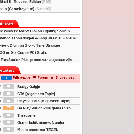
Shell II - Revered Edition
(PS5)
mata (Gamekeycard)
(Switch2)
nieuws
 de winkels: Marvel Tokon Fighting Souls &
eincarnation
ntendo aanbiedingen e-Shop week 31 + Nieuw
h 2
view: Digimon Story: Time Stranger
XO en Sol Cesto (PC) Gratis
 PlayStation Plus games van augustus zijn
reacties
Prijsreactie
Forum
Shopsurvey
PS4
2
Budgy Galgje
7
GTA [Algemeen Topic]
1
PlayStation 5 [Algemeen Topic]
1
De PlayStation Plus games van
ijn bekend
5
Theecorner
4
Opmerkelijk nieuws (zonder
igie)
1
Meeneemcorner TEGEN