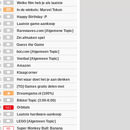
JS
8
Welke film heb je als laatste
6
In de winkels: Marvel Tokon
ouls & Beast of Reincarnation
8
Happy Birthday :P
4
Laatste game-aankoop
9
Rarewaves.com [Algemene Topic]
1
Zin afmaken spel
5
Guess the Game
2
bol.com [Algemeen Topic]
2
Voetbal [Algemeen Topic]
6
Amazon
4
Klaagcorner
0
Het waar doet het je aan denken
osts wachten!)
3
[TG] Games gratis delen met
8
Dreamgame.nl (100%)
8
Bikkel Topic (3:00-6:00)
4
Orbitals
NS2
6
Laatste hardware-aankoop
1
LEGO [Algemeen Topic]
6
Super Monkey Ball: Banana
NS