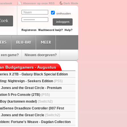
Facebook
Abonneer op onze RSS
Dark Mode
onthouden
Registreren
Wachtwoord kwijt?
Hulp?
ERS
BLU-RAY
MEER
e een game?
Nieuws doorgeven?
van Budgetgamers - Augustus
eries X 2TB - Galaxy Black Special Edition
esX)
Ring: Nightreign - Seekers Edition
(PS5)
a Jones and the Great Circle - Premium
S5)
ation 5 Pro Console (2TB)
(PS5)
l Boy (kartonnen model)
(Switch2)
alSense Draadloze Controller (007 First
ted Edition)
(PS5)
a Jones and the Great Circle
(Switch2)
mblem: Fortune's Weave - Dagdan Collection