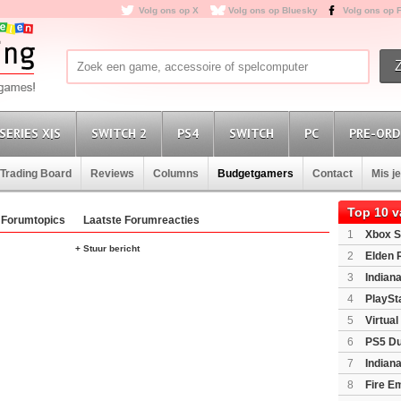
Volg ons op X
Volg ons op Bluesky
Volg ons op 
SERIES X|S
SWITCH 2
PS4
SWITCH
PC
PRE-ORD
Trading Board
Reviews
Columns
Budgetgamers
Contact
Mis j
Top 10 
Forumtopics
Laatste Forumreacties
1
Xbox S
+ Stuur bericht
(XboxSeri
2
Elden 
3
Indian
Edition
(P
4
PlaySt
5
Virtua
6
PS5 Du
Light Limi
7
Indian
8
Fire E