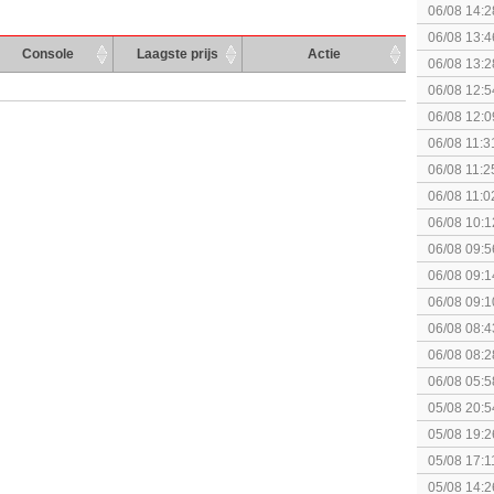
KOSTPRI
06/08 14:2
gezien?
06/08 13:4
Console
Laagste prijs
Actie
Fighting S
06/08 13:2
06/08 12:5
06/08 12:0
06/08 11:3
06/08 11:2
06/08 11:0
06/08 10:1
06/08 09:5
06/08 09:1
06/08 09:1
spel! (3 p
06/08 08:4
elkaar.
06/08 08:2
06/08 05:5
05/08 20:5
05/08 19:2
05/08 17:1
05/08 14:2