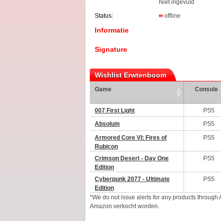
Niet ingevuld
Status:
offline
Informatie
Signature
Wishlist Erwtenboom
Game
Console
007 First Light
PS5
Absolum
PS5
Armored Core VI: Fires of
PS5
Rubicon
Crimson Desert - Day One
PS5
Edition
Cyberpunk 2077 - Ultimate
PS5
Edition
*We do not issue alerts for any products through
Amazon verkocht worden.